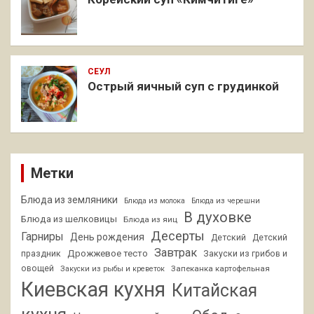
СЕУЛ
Острый яичный суп с грудинкой
Метки
Блюда из земляники
Блюда из молока
Блюда из черешни
В духовке
Блюда из шелковицы
Блюда из яиц
Десерты
Гарниры
День рождения
Детский
Детский
Завтрак
Дрожжевое тесто
праздник
Закуски из грибов и
овощей
Запеканка картофельная
Закуски из рыбы и креветок
Киевская кухня
Китайская