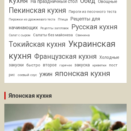
кухня
Обед
На праздничный стол
Овощные
Пекинская кухня
Пироги из песочного теста
Рецепты для
Птица
Пирожки из дрожжевого теста
Русская кухня
начинающих
Рецепты заготовок
Салаты без майонеза
Свинина
Салат с сыром
Украинская
Токийская кухня
кухня
Французская кухня
Холодные
закуски
второе
закуска
быстро
пост
горячее
креветки
японская кухня
ужин
рис
соевый соус
Японская кухня