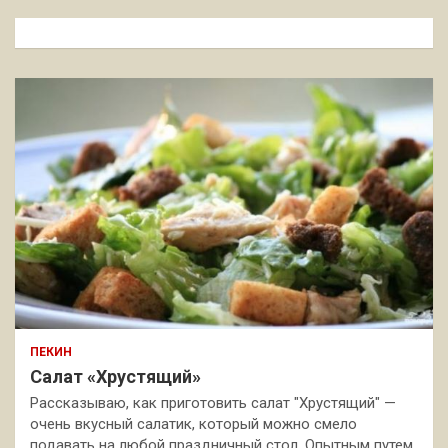
с
к
ПЕКИН
Салат «Хрустящий»
Рассказываю, как приготовить салат "Хрустящий" —
очень вкусный салатик, который можно смело
подавать на любой праздничный стол. Опытным путем