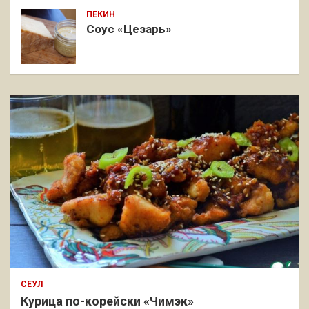
ПЕКИН
Соус «Цезарь»
СЕУЛ
Курица по-корейски «Чимэк»