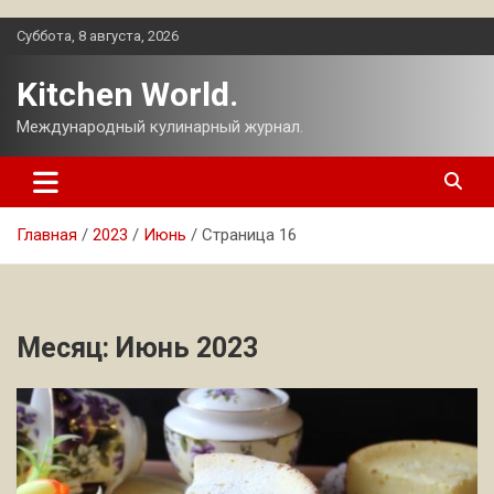
Перейти
Суббота, 8 августа, 2026
к
содержимому
Kitchen World.
Международный кулинарный журнал.
Главная
2023
Июнь
Страница 16
Месяц:
Июнь 2023