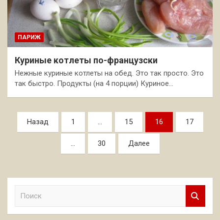
ПАРИЖ
Куриные котлеты по-французски
Нежные куриные котлеты на обед. Это так просто. Это
так быстро. Продукты (на 4 порции) Куриное…
Пагинация
Назад
1
…
15
16
17
записей
…
30
Далее
П
о
и