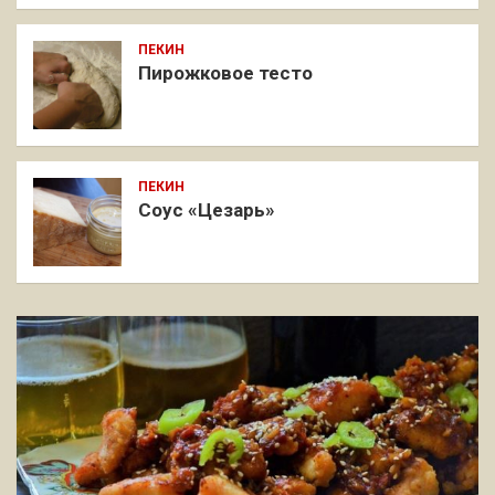
ПЕКИН
Пирожковое тесто
ПЕКИН
Соус «Цезарь»