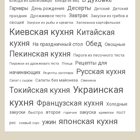
Блюда из шелковицы
Блюда из яиц
Десерты
Гарниры
День рождения
Детский
Детский
Завтрак
Дрожжевое тесто
праздник
Закуски из грибов и
овощей
Запеканка картофельная
Закуски из рыбы и креветок
Киевская кухня
Китайская
кухня
Обед
На праздничный стол
Овощные
Пекинская кухня
Пироги из песочного теста
Рецепты для
Птица
Пирожки из дрожжевого теста
Русская кухня
начинающих
Рецепты заготовок
Салаты без майонеза
Свинина
Салат с сыром
Украинская
Токийская кухня
кухня
Французская кухня
Холодные
закуски
второе
закуска
быстро
пост
горячее
креветки
японская кухня
ужин
рис
соевый соус