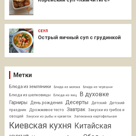
СЕУЛ
Острый яичный суп с грудинкой
Метки
Блюда из земляники
Блюда из молока
Блюда из черешни
В духовке
Блюда из шелковицы
Блюда из яиц
Десерты
Гарниры
День рождения
Детский
Детский
Завтрак
Дрожжевое тесто
праздник
Закуски из грибов и
овощей
Запеканка картофельная
Закуски из рыбы и креветок
Киевская кухня
Китайская