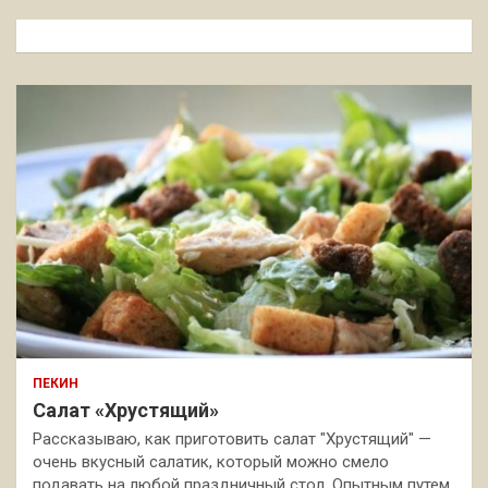
с
к
ПЕКИН
Салат «Хрустящий»
Рассказываю, как приготовить салат "Хрустящий" —
очень вкусный салатик, который можно смело
подавать на любой праздничный стол. Опытным путем