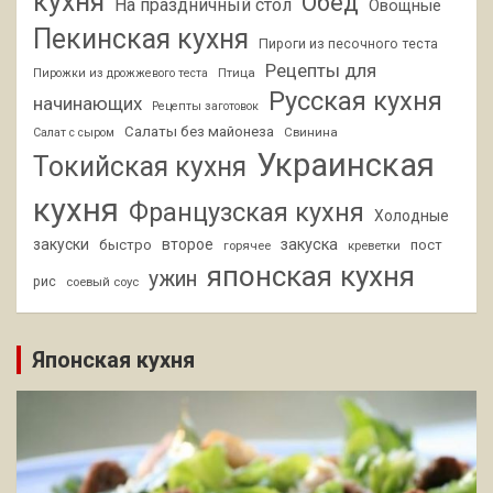
кухня
Обед
На праздничный стол
Овощные
Пекинская кухня
Пироги из песочного теста
Рецепты для
Птица
Пирожки из дрожжевого теста
Русская кухня
начинающих
Рецепты заготовок
Салаты без майонеза
Свинина
Салат с сыром
Украинская
Токийская кухня
кухня
Французская кухня
Холодные
закуски
второе
закуска
быстро
пост
горячее
креветки
японская кухня
ужин
рис
соевый соус
Японская кухня