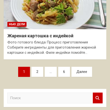
НЬЮ ДЕЛИ
Жареная картошка с индейкой
Фото готового блюда Процесс приготовления
Соберите ингредиенты для приготовления жареной
картошки с индейкой. Филе индейки помойте…
Пагинация
1
2
…
6
Далее
записей
П
о
и