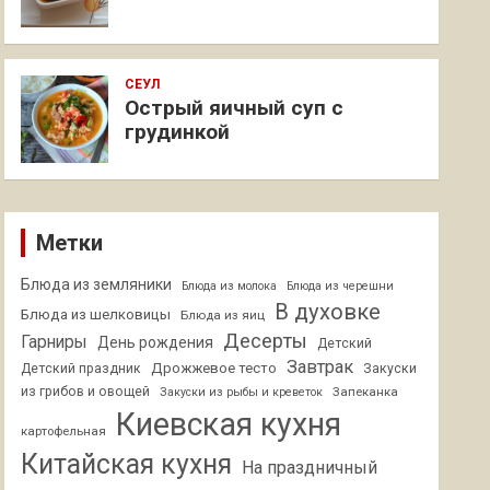
СЕУЛ
Острый яичный суп с
грудинкой
Метки
Блюда из земляники
Блюда из молока
Блюда из черешни
В духовке
Блюда из шелковицы
Блюда из яиц
Десерты
Гарниры
День рождения
Детский
Завтрак
Дрожжевое тесто
Детский праздник
Закуски
из грибов и овощей
Запеканка
Закуски из рыбы и креветок
Киевская кухня
картофельная
Китайская кухня
На праздничный