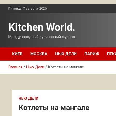
Перейти
Пятница, 7 августа, 2026
к
содержимому
Kitchen World.
Международный кулинарный журнал.
КИЕВ
МОСКВА
НЬЮ ДЕЛИ
ПАРИЖ
ПЕК
Главная
Нью Дели
Котлеты на мангале
НЬЮ ДЕЛИ
Котлеты на мангале