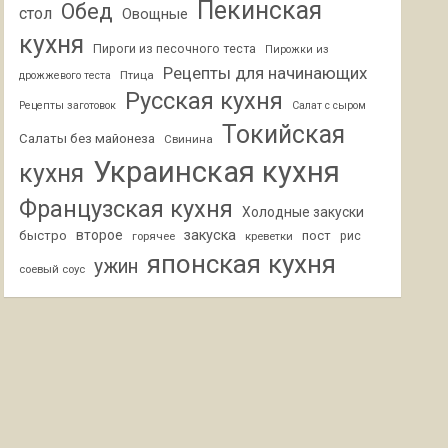
Пекинская
Обед
стол
Овощные
кухня
Пироги из песочного теста
Пирожки из
Рецепты для начинающих
Птица
дрожжевого теста
Русская кухня
Рецепты заготовок
Салат с сыром
Токийская
Салаты без майонеза
Свинина
Украинская кухня
кухня
Французская кухня
Холодные закуски
второе
закуска
быстро
пост
горячее
креветки
рис
японская кухня
ужин
соевый соус