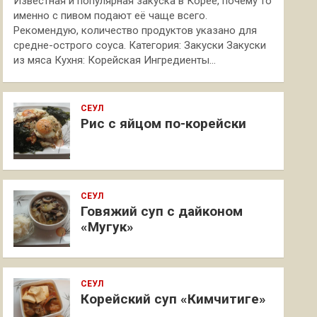
Известная и популярная закуска в Корее, почему то
именно с пивом подают её чаще всего.
Рекомендую, количество продуктов указано для
средне-острого соуса. Категория: Закуски Закуски
из мяса Кухня: Корейская Ингредиенты…
СЕУЛ
Рис с яйцом по-корейски
СЕУЛ
Говяжий суп с дайконом
«Мугук»
СЕУЛ
Корейский суп «Кимчитиге»