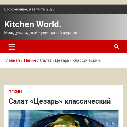
Перейти
Воскресенье, 9 августа, 2026
к
содержимому
Kitchen World.
Международный кулинарный журнал.
Главная
Пекин
Салат «Цезарь» классический
ПЕКИН
Салат «Цезарь» классический