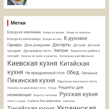
Метки
Блюда из земляники
Блюда из молока
Блюда из черешни
В духовке
Блюда из шелковицы
Блюда из яиц
Десерты
Гарниры
День рождения
Детский
Детский
Завтрак
Дрожжевое тесто
праздник
Закуски из грибов и
овощей
Запеканка картофельная
Закуски из рыбы и креветок
Киевская кухня
Китайская
кухня
Обед
На праздничный стол
Овощные
Пекинская кухня
Пироги из песочного теста
Рецепты для
Птица
Пирожки из дрожжевого теста
Русская кухня
начинающих
Рецепты заготовок
Салаты без майонеза
Свинина
Салат с сыром
Украинская
Токийская кухня