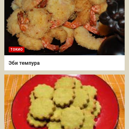
ТОКИО
Эби темпура