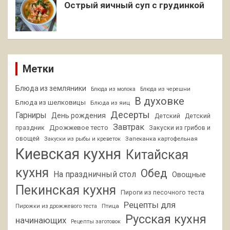
Острый яичный суп с грудинкой
Метки
Блюда из земляники
Блюда из молока
Блюда из черешни
В духовке
Блюда из шелковицы
Блюда из яиц
Десерты
Гарниры
День рождения
Детский
Детский
Завтрак
Дрожжевое тесто
праздник
Закуски из грибов и
овощей
Запеканка картофельная
Закуски из рыбы и креветок
Киевская кухня
Китайская
кухня
Обед
На праздничный стол
Овощные
Пекинская кухня
Пироги из песочного теста
Рецепты для
Птица
Пирожки из дрожжевого теста
Русская кухня
начинающих
Рецепты заготовок