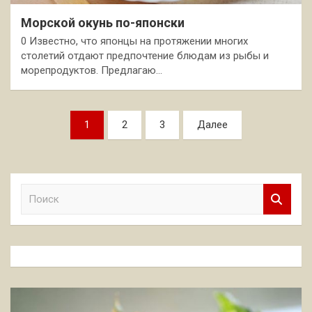
Морской окунь по-японски
0 Известно, что японцы на протяжении многих
столетий отдают предпочтение блюдам из рыбы и
морепродуктов. Предлагаю…
Пагинация
1
2
3
Далее
записей
П
о
и
с
к