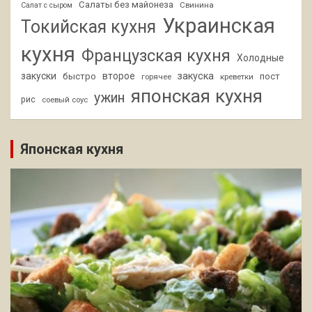
Салаты без майонеза
Свинина
Салат с сыром
Украинская
Токийская кухня
кухня
Французская кухня
Холодные
закуски
второе
закуска
быстро
пост
горячее
креветки
японская кухня
ужин
рис
соевый соус
Японская кухня