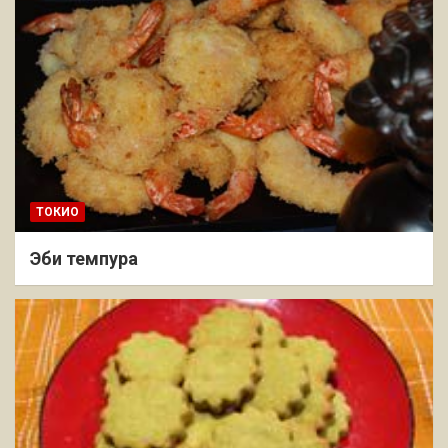
ТОКИО
Эби темпура