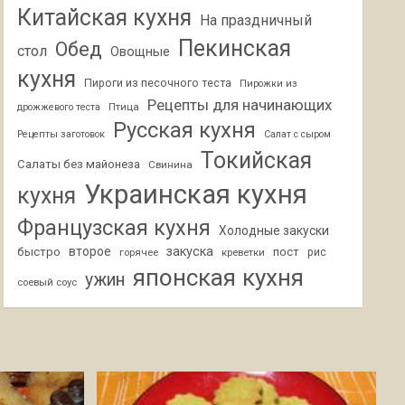
Китайская кухня
На праздничный
Пекинская
Обед
стол
Овощные
кухня
Пироги из песочного теста
Пирожки из
Рецепты для начинающих
Птица
дрожжевого теста
Русская кухня
Рецепты заготовок
Салат с сыром
Токийская
Салаты без майонеза
Свинина
Украинская кухня
кухня
Французская кухня
Холодные закуски
второе
закуска
быстро
пост
горячее
креветки
рис
японская кухня
ужин
соевый соус