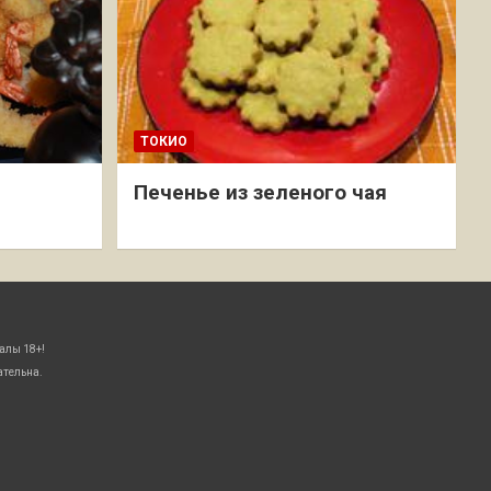
ТОКИО
Печенье из зеленого чая
алы 18+!
ательна.