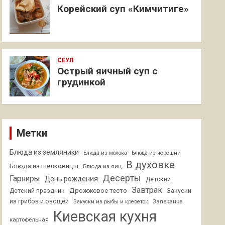
Корейский суп «Кимчитиге»
СЕУЛ
Острый яичный суп с
грудинкой
Метки
Блюда из земляники
Блюда из молока
Блюда из черешни
В духовке
Блюда из шелковицы
Блюда из яиц
Десерты
Гарниры
День рождения
Детский
Завтрак
Дрожжевое тесто
Детский праздник
Закуски
из грибов и овощей
Запеканка
Закуски из рыбы и креветок
Киевская кухня
картофельная