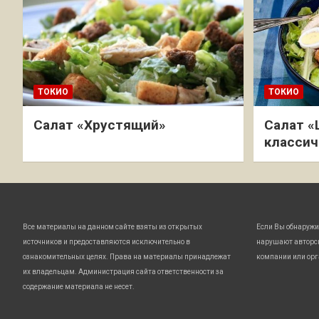
ТОКИО
ТОКИО
Салат «Хрустящий»
Салат «
классич
Все материалы на данном сайте взяты из открытых
Если Вы обнаружи
источников и предоставляются исключительно в
нарушают авторс
ознакомительных целях. Права на материалы принадлежат
компании или орг
их владельцам. Администрация сайта ответственности за
содержание материала не несет.