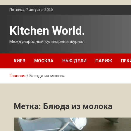
Перейти
Пятница, 7 августа, 2026
к
содержимому
Kitchen World.
Международный кулинарный журнал.
КИЕВ
МОСКВА
НЬЮ ДЕЛИ
ПАРИЖ
ПЕК
Главная
Блюда из молока
Метка:
Блюда из молока