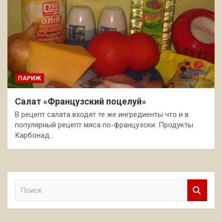
ПАРИЖ
Салат «Французский поцелуй»
В рецепт салата входят те же ингредиенты что и в
популярный рецепт мяса по-французски. Продукты
Карбонад…
П
о
и
с