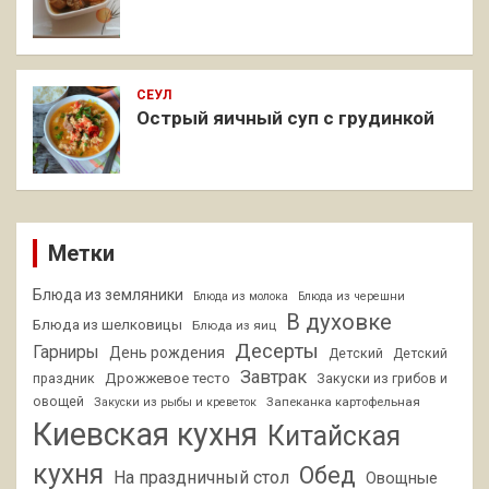
СЕУЛ
Острый яичный суп с грудинкой
Метки
Блюда из земляники
Блюда из молока
Блюда из черешни
В духовке
Блюда из шелковицы
Блюда из яиц
Десерты
Гарниры
День рождения
Детский
Детский
Завтрак
Дрожжевое тесто
праздник
Закуски из грибов и
овощей
Запеканка картофельная
Закуски из рыбы и креветок
Киевская кухня
Китайская
кухня
Обед
На праздничный стол
Овощные