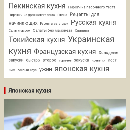
Пекинская кухня
Пироги из песочного теста
Рецепты для
Птица
Пирожки из дрожжевого теста
Русская кухня
начинающих
Рецепты заготовок
Салаты без майонеза
Свинина
Салат с сыром
Украинская
Токийская кухня
кухня
Французская кухня
Холодные
закуски
второе
закуска
быстро
пост
горячее
креветки
японская кухня
ужин
рис
соевый соус
Японская кухня