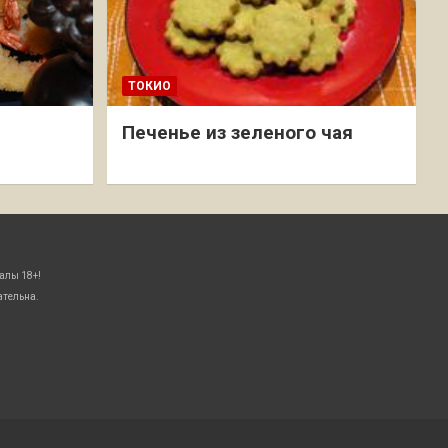
ТОКИО
Печенье из зеленого чая
алы 18+!
ательна.