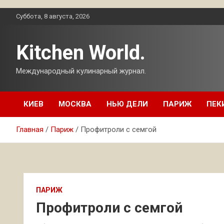
Перейти
Суббота, 8 августа, 2026
к
содержимому
Kitchen World.
Международный кулинарный журнал.
КИЕВ
МОСКВА
НЬЮ ДЕЛИ
ПАРИЖ
ПЕК
Главная
Париж
Профитроли с семгой
ПАРИЖ
Профитроли с семгой