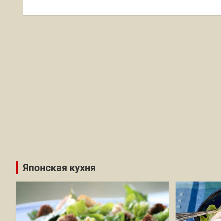
по
записям
Японская кухня