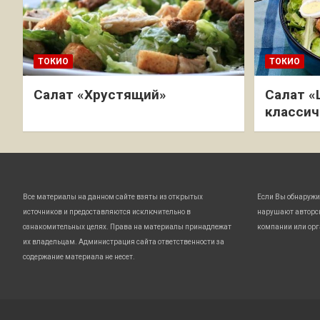
ТОКИО
ТОКИО
Салат «Хрустящий»
Салат «
классич
Все материалы на данном сайте взяты из открытых
Если Вы обнаружи
источников и предоставляются исключительно в
нарушают авторс
ознакомительных целях. Права на материалы принадлежат
компании или орг
их владельцам. Администрация сайта ответственности за
содержание материала не несет.