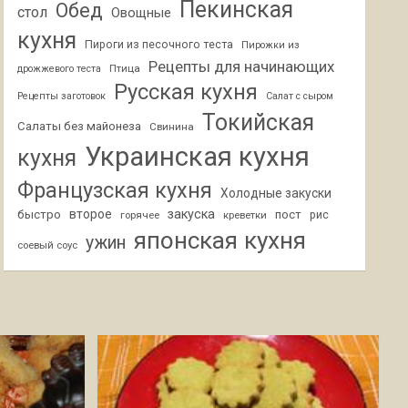
Пекинская
Обед
стол
Овощные
кухня
Пироги из песочного теста
Пирожки из
Рецепты для начинающих
Птица
дрожжевого теста
Русская кухня
Рецепты заготовок
Салат с сыром
Токийская
Салаты без майонеза
Свинина
Украинская кухня
кухня
Французская кухня
Холодные закуски
второе
закуска
быстро
пост
горячее
креветки
рис
японская кухня
ужин
соевый соус