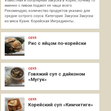
Известная и популярная закуска в Корее, почему то
именно с пивом подают её чаще всего.
Рекомендую, количество продуктов указано для
средне-острого соуса. Категория: Закуски Закуски
из мяса Кухня: Корейская Ингредиенты…
СЕУЛ
Рис с яйцом по-корейски
СЕУЛ
Говяжий суп с дайконом
«Мугук»
СЕУЛ
Корейский суп «Кимчитиге»