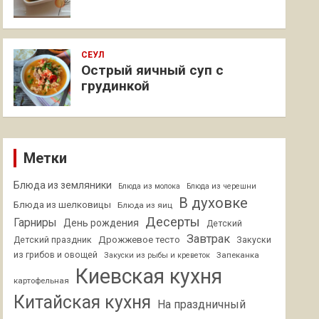
СЕУЛ
Острый яичный суп с
грудинкой
Метки
Блюда из земляники
Блюда из молока
Блюда из черешни
В духовке
Блюда из шелковицы
Блюда из яиц
Десерты
Гарниры
День рождения
Детский
Завтрак
Дрожжевое тесто
Детский праздник
Закуски
из грибов и овощей
Запеканка
Закуски из рыбы и креветок
Киевская кухня
картофельная
Китайская кухня
На праздничный