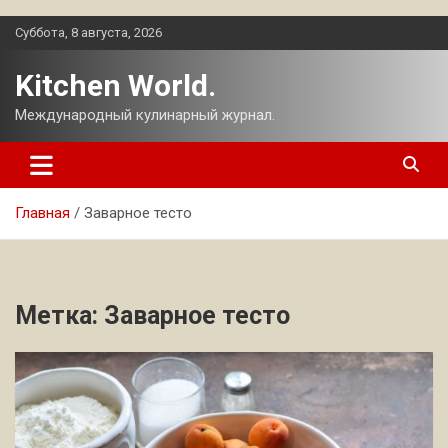
Перейти
Суббота, 8 августа, 2026
к
содержимому
Kitchen World.
Международный кулинарный журнал.
Главная
Заварное тесто
Метка:
Заварное тесто