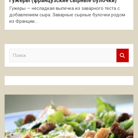
Гужеры (французские сырные булочки)
Гужеры — несладкая выпечка из заварного теста с
добавлением сыра. Заварные сырные булочки родом
из Франции.…
П
о
и
с
к