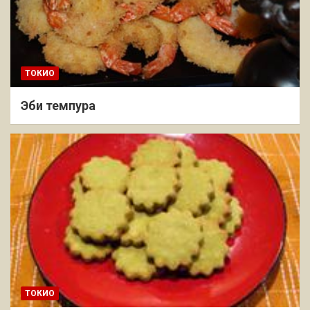
ТОКИО
Эби темпура
ТОКИО