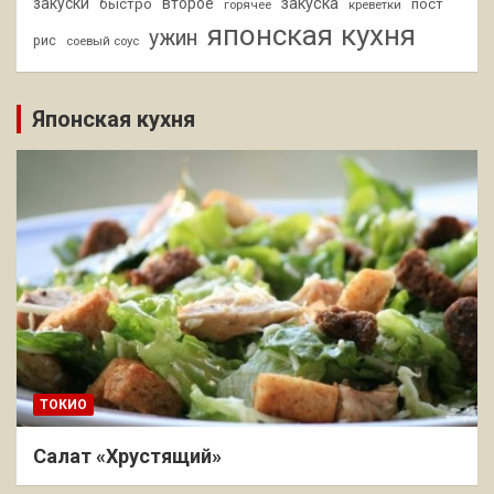
закуски
второе
закуска
быстро
пост
горячее
креветки
японская кухня
ужин
рис
соевый соус
Японская кухня
ТОКИО
Салат «Хрустящий»