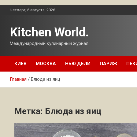
Перейти
Четверг, 6 августа, 2026
к
содержимому
Kitchen World.
Международный кулинарный журнал.
КИЕВ
МОСКВА
НЬЮ ДЕЛИ
ПАРИЖ
ПЕК
Главная
Блюда из яиц
Метка:
Блюда из яиц