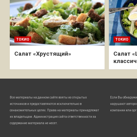
ТОКИО
ТОКИО
Салат «Хрустящий»
Салат «
классич
Все материалы на данном сайте взяты из открытых
Если Вы обнаружи
источников и предоставляются исключительно в
нарушают авторс
ознакомительных целях. Права на материалы принадлежат
компании или орг
их владельцам. Администрация сайта ответственности за
содержание материала не несет.