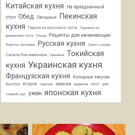
Китайская кухня
На праздничный
Пекинская
Обед
стол
Овощные
кухня
Пироги из песочного теста
Пирожки из
Рецепты для начинающих
Птица
дрожжевого теста
Русская кухня
Рецепты заготовок
Салат с сыром
Токийская
Салаты без майонеза
Свинина
Украинская кухня
кухня
Французская кухня
Холодные закуски
второе
закуска
быстро
пост
горячее
креветки
рис
японская кухня
ужин
соевый соус