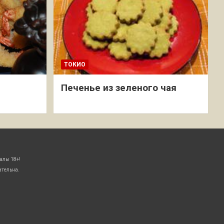
ТОКИО
Печенье из зеленого чая
алы 18+!
ательна.