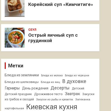
Корейский суп «Кимчитиге»
СЕУЛ
Острый яичный суп с
грудинкой
Метки
Блюда из земляники
Блюда из молока
Блюда из черешни
В духовке
Блюда из шелковицы
Блюда из яиц
Десерты
Гарниры
День рождения
Детский
Завтрак
Дрожжевое тесто
Детский праздник
Закуски
из грибов и овощей
Запеканка
Закуски из рыбы и креветок
Киевская кухня
картофельная