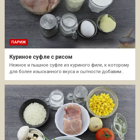
ПАРИЖ
Куриное суфле с рисом
Нежное и пышное суфле из куриного филе, к которому
для более изысканного вкуса и сытности добавим…