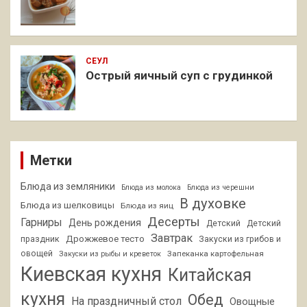
СЕУЛ
Острый яичный суп с грудинкой
Метки
Блюда из земляники
Блюда из молока
Блюда из черешни
В духовке
Блюда из шелковицы
Блюда из яиц
Десерты
Гарниры
День рождения
Детский
Детский
Завтрак
Дрожжевое тесто
праздник
Закуски из грибов и
овощей
Запеканка картофельная
Закуски из рыбы и креветок
Киевская кухня
Китайская
кухня
Обед
На праздничный стол
Овощные