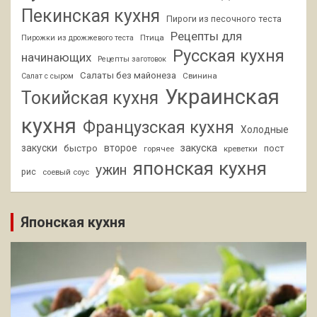
Пекинская кухня
Пироги из песочного теста
Рецепты для
Птица
Пирожки из дрожжевого теста
Русская кухня
начинающих
Рецепты заготовок
Салаты без майонеза
Свинина
Салат с сыром
Украинская
Токийская кухня
кухня
Французская кухня
Холодные
закуски
второе
закуска
быстро
пост
горячее
креветки
японская кухня
ужин
рис
соевый соус
Японская кухня