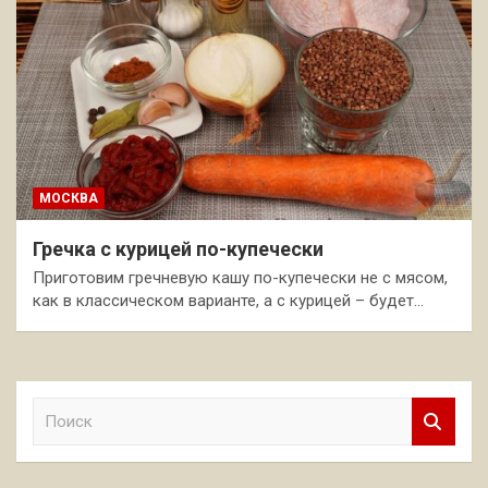
МОСКВА
Гречка с курицей по-купечески
Приготовим гречневую кашу по-купечески не с мясом,
как в классическом варианте, а с курицей – будет…
П
о
и
с