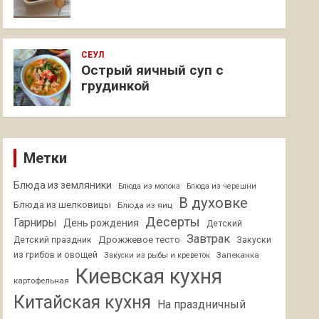
СЕУЛ
Острый яичный суп с
грудинкой
Метки
Блюда из земляники
Блюда из молока
Блюда из черешни
В духовке
Блюда из шелковицы
Блюда из яиц
Десерты
Гарниры
День рождения
Детский
Завтрак
Дрожжевое тесто
Детский праздник
Закуски
из грибов и овощей
Запеканка
Закуски из рыбы и креветок
Киевская кухня
картофельная
Китайская кухня
На праздничный