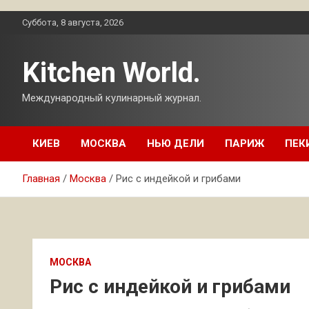
Перейти
Суббота, 8 августа, 2026
к
содержимому
Kitchen World.
Международный кулинарный журнал.
КИЕВ
МОСКВА
НЬЮ ДЕЛИ
ПАРИЖ
ПЕК
Главная
Москва
Рис с индейкой и грибами
МОСКВА
Рис с индейкой и грибами