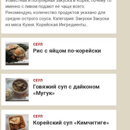
Известная и популярная закуска в Корее, почему то
именно с пивом подают её чаще всего.
Рекомендую, количество продуктов указано для
средне-острого соуса. Категория: Закуски Закуски
из мяса Кухня: Корейская Ингредиенты…
СЕУЛ
Рис с яйцом по-корейски
СЕУЛ
Говяжий суп с дайконом
«Мугук»
СЕУЛ
Корейский суп «Кимчитиге»