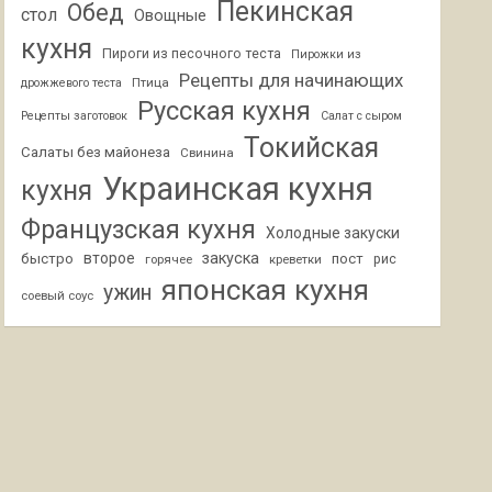
Пекинская
Обед
стол
Овощные
кухня
Пироги из песочного теста
Пирожки из
Рецепты для начинающих
Птица
дрожжевого теста
Русская кухня
Рецепты заготовок
Салат с сыром
Токийская
Салаты без майонеза
Свинина
Украинская кухня
кухня
Французская кухня
Холодные закуски
второе
закуска
быстро
пост
горячее
креветки
рис
японская кухня
ужин
соевый соус