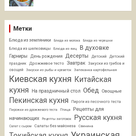
Метки
Блюда из земляники
Блюда из молока
Блюда из черешни
В духовке
Блюда из шелковицы
Блюда из яиц
Десерты
Гарниры
День рождения
Детский
Детский
Завтрак
Дрожжевое тесто
праздник
Закуски из грибов и
овощей
Запеканка картофельная
Закуски из рыбы и креветок
Киевская кухня
Китайская
кухня
Обед
На праздничный стол
Овощные
Пекинская кухня
Пироги из песочного теста
Рецепты для
Птица
Пирожки из дрожжевого теста
Русская кухня
начинающих
Рецепты заготовок
Салаты без майонеза
Свинина
Салат с сыром
Украинская
Токийская кухня