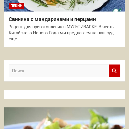
ПЕКИН
Свинина с мандаринами и перцами
Рецепт для приготовления в МУЛЬТИВАРКЕ. В честь
Китайского Нового Года мы предлагаем на ваш суд
еще…
П
о
и
с
к