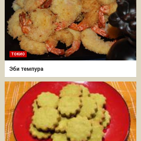
ТОКИО
Эби темпура