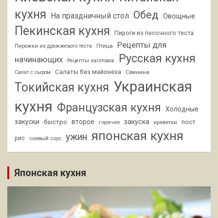
кухня
Обед
На праздничный стол
Овощные
Пекинская кухня
Пироги из песочного теста
Рецепты для
Птица
Пирожки из дрожжевого теста
Русская кухня
начинающих
Рецепты заготовок
Салаты без майонеза
Свинина
Салат с сыром
Украинская
Токийская кухня
кухня
Французская кухня
Холодные
закуски
второе
закуска
быстро
пост
горячее
креветки
японская кухня
ужин
рис
соевый соус
Японская кухня