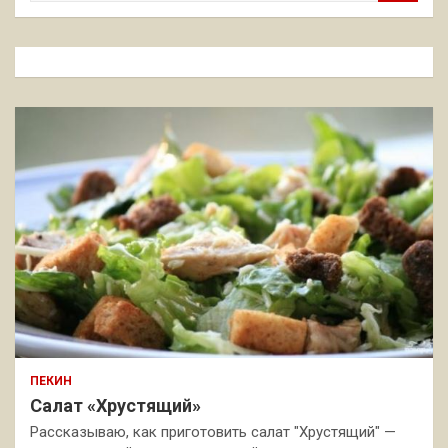
и
с
к
ПЕКИН
Салат «Хрустящий»
Рассказываю, как приготовить салат "Хрустящий" —