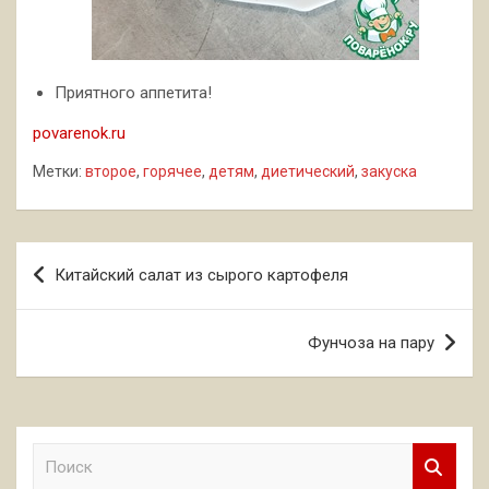
Приятного аппетита!
povarenok.ru
Метки:
второе
,
горячее
,
детям
,
диетический
,
закуска
Навигация
Китайский салат из сырого картофеля
по
записям
Фунчоза на пару
П
о