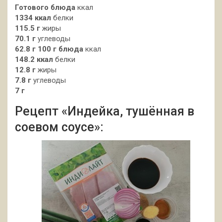
Готового блюда
ккал
1334 ккал
белки
115.5 г
жиры
70.1 г
углеводы
62.8 г
100 г блюда
ккал
148.2 ккал
белки
12.8 г
жиры
7.8 г
углеводы
7 г
Рецепт «Индейка, тушённая в
соевом соусе»: