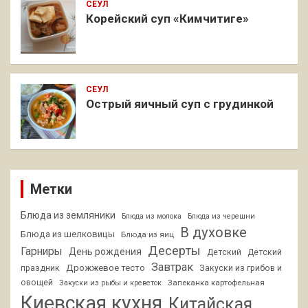
СЕУЛ
Корейский суп «Кимчитиге»
СЕУЛ
Острый яичный суп с грудинкой
Метки
Блюда из земляники
Блюда из молока
Блюда из черешни
В духовке
Блюда из шелковицы
Блюда из яиц
Десерты
Гарниры
День рождения
Детский
Детский
Завтрак
Дрожжевое тесто
праздник
Закуски из грибов и
овощей
Запеканка картофельная
Закуски из рыбы и креветок
Киевская кухня
Китайская