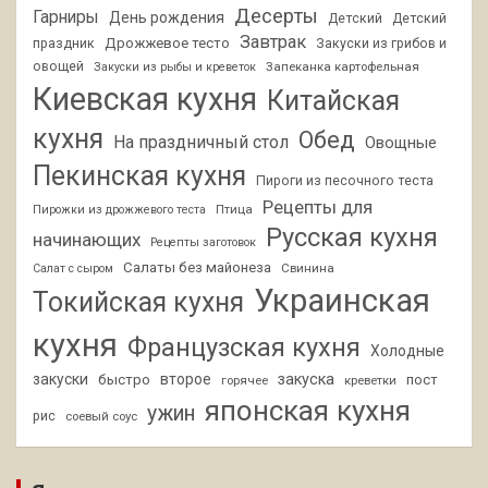
Десерты
Гарниры
День рождения
Детский
Детский
Завтрак
Дрожжевое тесто
праздник
Закуски из грибов и
овощей
Запеканка картофельная
Закуски из рыбы и креветок
Киевская кухня
Китайская
кухня
Обед
На праздничный стол
Овощные
Пекинская кухня
Пироги из песочного теста
Рецепты для
Птица
Пирожки из дрожжевого теста
Русская кухня
начинающих
Рецепты заготовок
Салаты без майонеза
Свинина
Салат с сыром
Украинская
Токийская кухня
кухня
Французская кухня
Холодные
закуски
второе
закуска
быстро
пост
горячее
креветки
японская кухня
ужин
рис
соевый соус