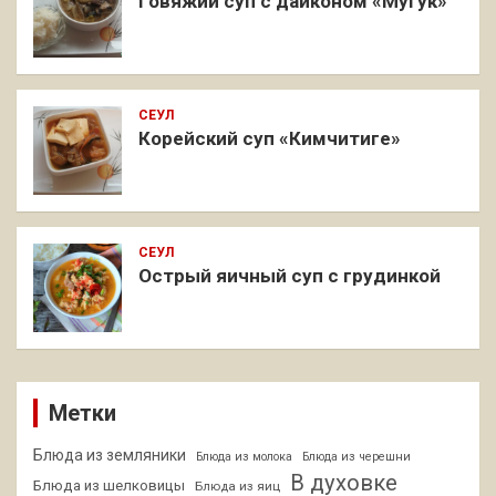
Говяжий суп с дайконом «Мугук»
СЕУЛ
Корейский суп «Кимчитиге»
СЕУЛ
Острый яичный суп с грудинкой
Метки
Блюда из земляники
Блюда из молока
Блюда из черешни
В духовке
Блюда из шелковицы
Блюда из яиц