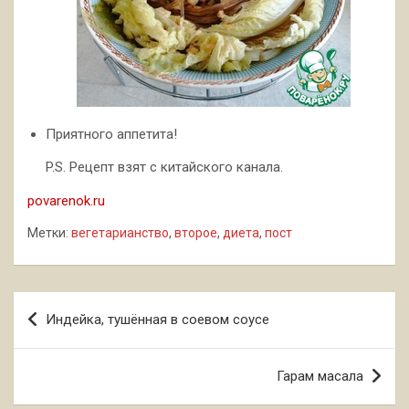
Приятного аппетита!
P.S. Рецепт взят с китайского канала.
povarenok.ru
Метки:
вегетарианство
,
второе
,
диета
,
пост
Навигация
Индейка, тушённая в соевом соусе
по
записям
Гарам масала