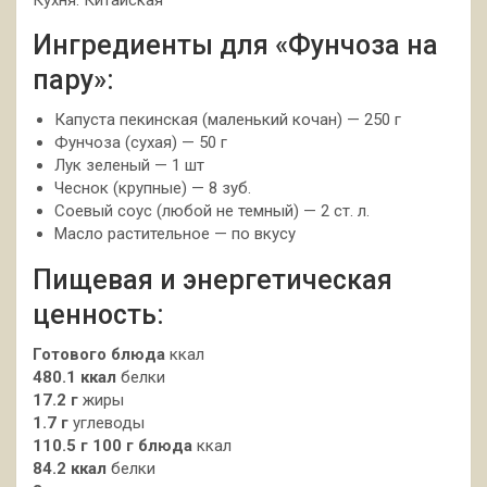
Кухня: Китайская
Ингредиенты для «Фунчоза на
пару»:
Капуста пекинская (маленький кочан) — 250 г
Фунчоза (сухая) — 50 г
Лук зеленый — 1 шт
Чеснок (крупные) — 8 зуб.
Соевый соус (любой не темный) — 2 ст. л.
Масло растительное — по вкусу
Пищевая и энергетическая
ценность:
Готового блюда
ккал
480.1 ккал
белки
17.2 г
жиры
1.7 г
углеводы
110.5 г
100 г блюда
ккал
84.2 ккал
белки