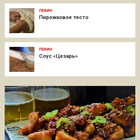
ПЕКИН
Пирожковое тесто
ПЕКИН
Соус «Цезарь»