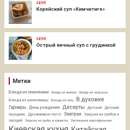
СЕУЛ
Корейский суп «Кимчитиге»
СЕУЛ
Острый яичный суп с грудинкой
Метки
Блюда из земляники
Блюда из молока
Блюда из черешни
В духовке
Блюда из шелковицы
Блюда из яиц
Десерты
Гарниры
День рождения
Детский
Детский
Завтрак
Дрожжевое тесто
праздник
Закуски из грибов и
овощей
Запеканка картофельная
Закуски из рыбы и креветок
Киевская кухня
Китайская