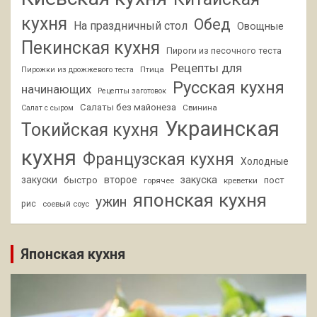
кухня
Обед
На праздничный стол
Овощные
Пекинская кухня
Пироги из песочного теста
Рецепты для
Птица
Пирожки из дрожжевого теста
Русская кухня
начинающих
Рецепты заготовок
Салаты без майонеза
Свинина
Салат с сыром
Украинская
Токийская кухня
кухня
Французская кухня
Холодные
закуски
второе
закуска
быстро
пост
горячее
креветки
японская кухня
ужин
рис
соевый соус
Японская кухня