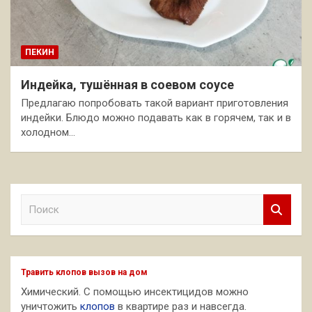
ПЕКИН
Индейка, тушённая в соевом соусе
Предлагаю попробовать такой вариант приготовления
индейки. Блюдо можно подавать как в горячем, так и в
холодном…
П
о
и
с
к
Травить клопов вызов на дом
Химический. С помощью инсектицидов можно
уничтожить
клопов
в квартире раз и навсегда.