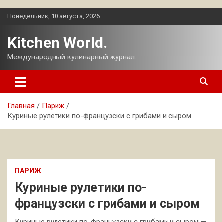
Перейти
Понедельник, 10 августа, 2026
к
содержимому
Kitchen World.
Международный кулинарный журнал.
Главная
Париж
Куриные рулетики по-французски с грибами и сыром
ПАРИЖ
Куриные рулетики по-
французски с грибами и сыром
Куриные рулетики по-французски с грибами и сыром —