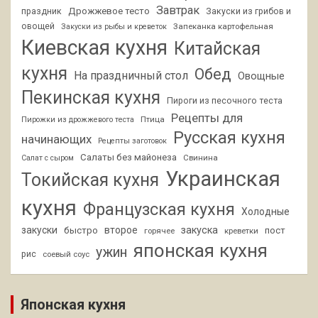
Завтрак
Дрожжевое тесто
праздник
Закуски из грибов и
овощей
Запеканка картофельная
Закуски из рыбы и креветок
Киевская кухня
Китайская
кухня
Обед
На праздничный стол
Овощные
Пекинская кухня
Пироги из песочного теста
Рецепты для
Птица
Пирожки из дрожжевого теста
Русская кухня
начинающих
Рецепты заготовок
Салаты без майонеза
Свинина
Салат с сыром
Украинская
Токийская кухня
кухня
Французская кухня
Холодные
закуски
второе
закуска
быстро
пост
горячее
креветки
японская кухня
ужин
рис
соевый соус
Японская кухня