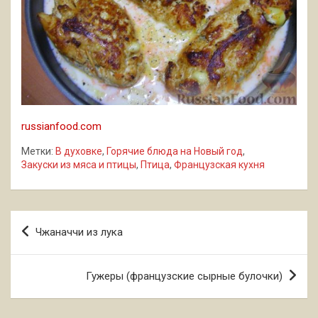
russianfood.com
Метки:
В духовке
,
Горячие блюда на Новый год
,
Закуски из мяса и птицы
,
Птица
,
Французская кухня
Навигация
Чжаначчи из лука
по
записям
Гужеры (французские сырные булочки)