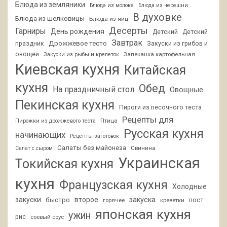
Блюда из земляники
Блюда из молока
Блюда из черешни
В духовке
Блюда из шелковицы
Блюда из яиц
Десерты
Гарниры
День рождения
Детский
Детский
Завтрак
Дрожжевое тесто
праздник
Закуски из грибов и
овощей
Запеканка картофельная
Закуски из рыбы и креветок
Киевская кухня
Китайская
кухня
Обед
На праздничный стол
Овощные
Пекинская кухня
Пироги из песочного теста
Рецепты для
Птица
Пирожки из дрожжевого теста
Русская кухня
начинающих
Рецепты заготовок
Салаты без майонеза
Свинина
Салат с сыром
Украинская
Токийская кухня
кухня
Французская кухня
Холодные
закуски
второе
закуска
быстро
пост
горячее
креветки
японская кухня
ужин
рис
соевый соус