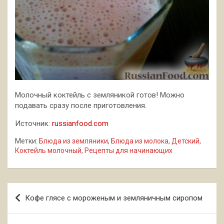
Молочный коктейль с земляникой готов! Можно
подавать сразу после приготовления.
Источник:
russianfood.com
Метки:
Блюда из земляники
,
Блюда из молока
,
Детский
,
Коктейль молочный
,
Рецепты для начинающих
Навигация
Кофе глясе с мороженым и земляничным сиропом
по
записям