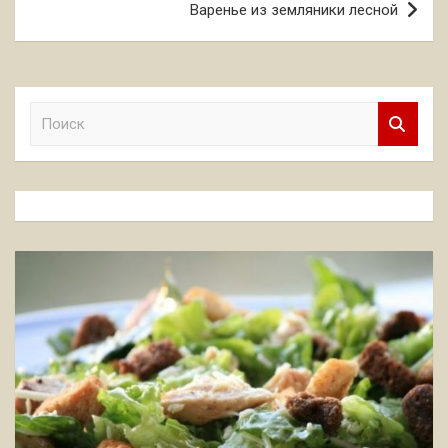
Варенье из земляники лесной
П
о
и
с
к