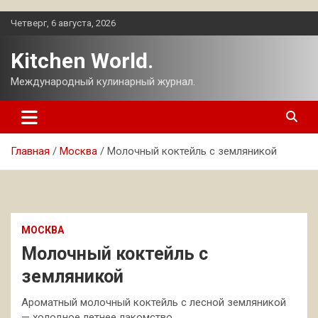
Перейти
Четверг, 6 августа, 2026
к
содержимому
Kitchen World.
Международный кулинарный журнал.
Главная
Москва
Молочный коктейль с земляникой
МОСКВА
Молочный коктейль с
земляникой
Ароматный молочный коктейль с лесной земляникой
— холодное летнее лакомство.