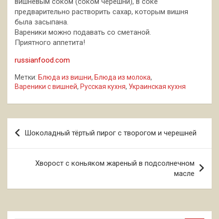
вишнёвым соком (соком черешни), в соке
предварительно растворить сахар, которым вишня
была засыпана.
Вареники можно подавать со сметаной.
Приятного аппетита!
russianfood.com
Метки:
Блюда из вишни
,
Блюда из молока
,
Вареники с вишней
,
Русская кухня
,
Украинская кухня
Навигация
Шоколадный тёртый пирог с творогом и черешней
по
записям
Хворост с коньяком жареный в подсолнечном
масле