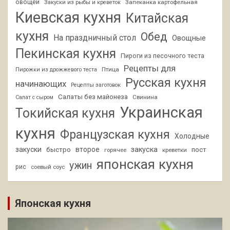
овощей
Запеканка картофельная
Закуски из рыбы и креветок
Киевская кухня
Китайская
кухня
Обед
На праздничный стол
Овощные
Пекинская кухня
Пироги из песочного теста
Рецепты для
Птица
Пирожки из дрожжевого теста
Русская кухня
начинающих
Рецепты заготовок
Салаты без майонеза
Свинина
Салат с сыром
Украинская
Токийская кухня
кухня
Французская кухня
Холодные
закуски
второе
закуска
быстро
пост
горячее
креветки
японская кухня
ужин
рис
соевый соус
Японская кухня