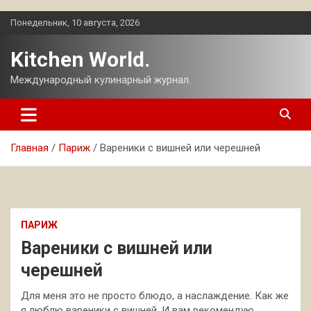
Перейти
Понедельник, 10 августа, 2026
к
содержимому
Kitchen World.
Международный кулинарный журнал.
Главная
Париж
Вареники с вишней или черешней
ПАРИЖ
Вареники с вишней или
черешней
Для меня это не просто блюдо, а наслаждение. Как же
я люблю вареники с вишней. И вам рекомендую