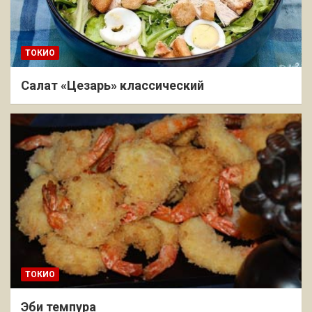
ТОКИО
Салат «Цезарь» классический
ТОКИО
Эби темпура