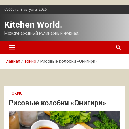
Перейти
Суббота, 8 августа, 2026
к
содержимому
Kitchen World.
Международный кулинарный журнал.
Главная
Токио
Рисовые колобки «Онигири»
ТОКИО
Рисовые колобки «Онигири»