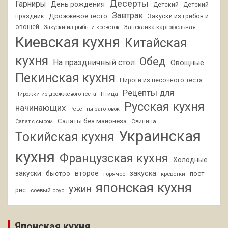
Десерты
Гарниры
День рождения
Детский
Детский
Завтрак
Дрожжевое тесто
праздник
Закуски из грибов и
овощей
Запеканка картофельная
Закуски из рыбы и креветок
Киевская кухня
Китайская
кухня
Обед
На праздничный стол
Овощные
Пекинская кухня
Пироги из песочного теста
Рецепты для
Птица
Пирожки из дрожжевого теста
Русская кухня
начинающих
Рецепты заготовок
Салаты без майонеза
Свинина
Салат с сыром
Украинская
Токийская кухня
кухня
Французская кухня
Холодные
закуски
второе
закуска
быстро
пост
горячее
креветки
японская кухня
ужин
рис
соевый соус
Японская кухня