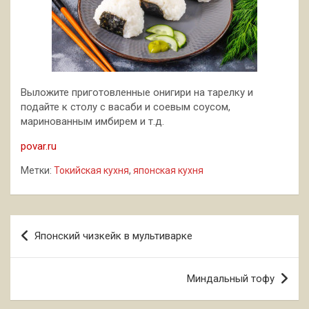
Выложите приготовленные онигири на тарелку и
подайте к столу с васаби и соевым соусом,
маринованным имбирем и т.д.
povar.ru
Метки:
Токийская кухня
,
японская кухня
Навигация
Японский чизкейк в мультиварке
по
записям
Миндальный тофу