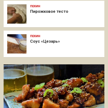
ПЕКИН
Пирожковое тесто
ПЕКИН
Соус «Цезарь»