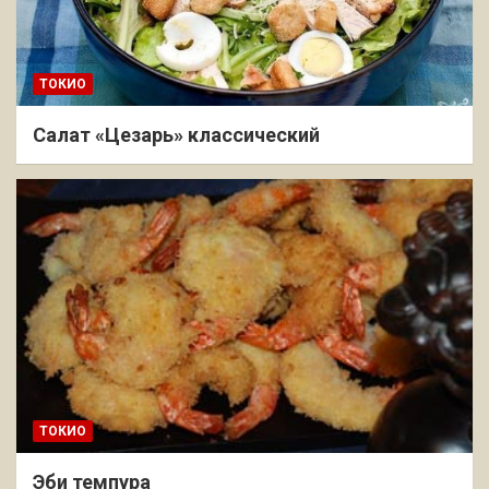
ТОКИО
Салат «Цезарь» классический
ТОКИО
Эби темпура