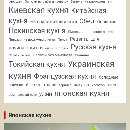
овощей
Запеканка картофельная
Закуски из рыбы и креветок
Киевская кухня
Китайская
кухня
Обед
На праздничный стол
Овощные
Пекинская кухня
Пироги из песочного теста
Рецепты для
Птица
Пирожки из дрожжевого теста
Русская кухня
начинающих
Рецепты заготовок
Салаты без майонеза
Свинина
Салат с сыром
Украинская
Токийская кухня
кухня
Французская кухня
Холодные
закуски
второе
закуска
быстро
пост
горячее
креветки
японская кухня
ужин
рис
соевый соус
Японская кухня