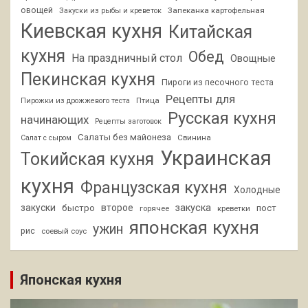
овощей
Запеканка картофельная
Закуски из рыбы и креветок
Киевская кухня
Китайская
кухня
Обед
На праздничный стол
Овощные
Пекинская кухня
Пироги из песочного теста
Рецепты для
Птица
Пирожки из дрожжевого теста
Русская кухня
начинающих
Рецепты заготовок
Салаты без майонеза
Свинина
Салат с сыром
Украинская
Токийская кухня
кухня
Французская кухня
Холодные
закуски
второе
закуска
быстро
пост
горячее
креветки
японская кухня
ужин
рис
соевый соус
Японская кухня