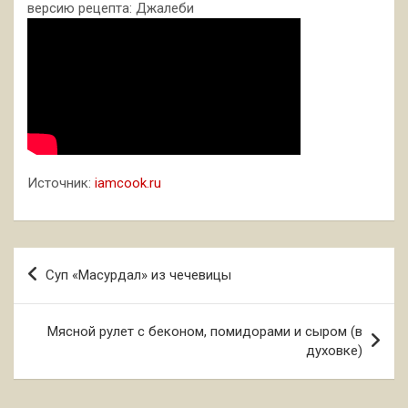
версию рецепта: Джалеби
Источник:
iamcook.ru
Навигация
Суп «Масурдал» из чечевицы
по
записям
Мясной рулет с беконом, помидорами и сыром (в
духовке)