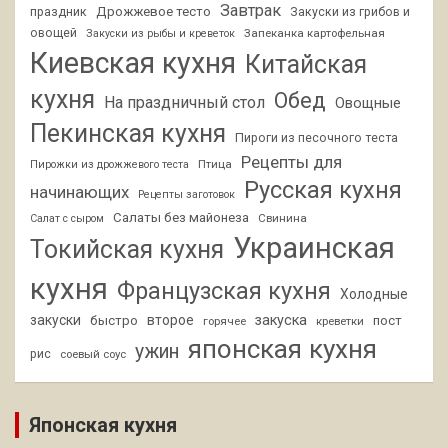
Завтрак
Дрожжевое тесто
праздник
Закуски из грибов и
овощей
Запеканка картофельная
Закуски из рыбы и креветок
Киевская кухня
Китайская
кухня
Обед
На праздничный стол
Овощные
Пекинская кухня
Пироги из песочного теста
Рецепты для
Птица
Пирожки из дрожжевого теста
Русская кухня
начинающих
Рецепты заготовок
Салаты без майонеза
Свинина
Салат с сыром
Украинская
Токийская кухня
кухня
Французская кухня
Холодные
закуски
второе
закуска
быстро
пост
горячее
креветки
японская кухня
ужин
рис
соевый соус
Японская кухня