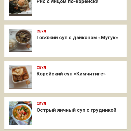
Рис с яйцом по-корейски
СЕУЛ
Говяжий суп с дайконом «Мугук»
СЕУЛ
Корейский суп «Кимчитиге»
СЕУЛ
Острый яичный суп с грудинкой