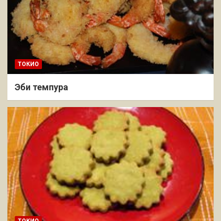
ТОКИО
Эби темпура
ТОКИО