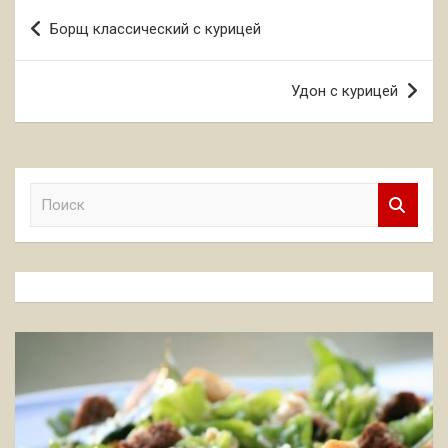
Навигация
Борщ классический с курицей
по
записям
Удон с курицей
П
о
и
с
к