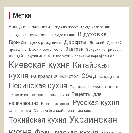
Метки
Блюда из земляники
Блюда из молока
Блюда из черешни
В духовке
Блюда из шелковицы
Блюда из яиц
Десерты
Гарниры
День рождения
Детский
Детский
Завтрак
Дрожжевое тесто
праздник
Закуски из грибов и
овощей
Запеканка картофельная
Закуски из рыбы и креветок
Киевская кухня
Китайская
кухня
Обед
На праздничный стол
Овощные
Пекинская кухня
Пироги из песочного теста
Рецепты для
Птица
Пирожки из дрожжевого теста
Русская кухня
начинающих
Рецепты заготовок
Салаты без майонеза
Свинина
Салат с сыром
Украинская
Токийская кухня
кухня
Французская кухня