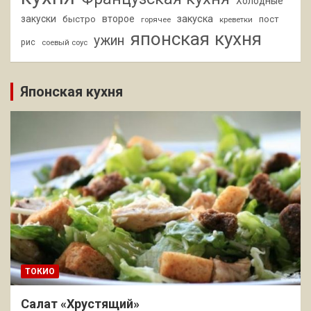
Холодные
закуски
второе
закуска
быстро
пост
горячее
креветки
японская кухня
ужин
рис
соевый соус
Японская кухня
ТОКИО
Салат «Хрустящий»