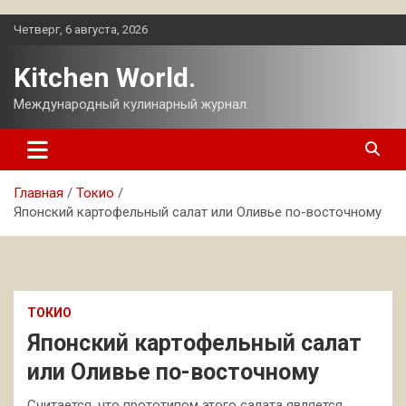
Перейти
Четверг, 6 августа, 2026
к
содержимому
Kitchen World.
Международный кулинарный журнал.
Главная
Токио
Японский картофельный салат или Оливье по-восточному
ТОКИО
Японский картофельный салат
или Оливье по-восточному
Считается, что прототипом этого салата является