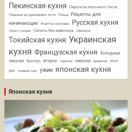
Пекинская кухня
Пироги из песочного теста
Рецепты для
Птица
Пирожки из дрожжевого теста
Русская кухня
начинающих
Рецепты заготовок
Салаты без майонеза
Свинина
Салат с сыром
Украинская
Токийская кухня
кухня
Французская кухня
Холодные
закуски
второе
закуска
быстро
пост
горячее
креветки
японская кухня
ужин
рис
соевый соус
Японская кухня