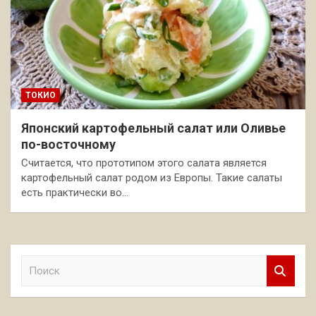
ТОКИО
Японский картофельный салат или Оливье
по-восточному
Считается, что прототипом этого салата является
картофельный салат родом из Европы. Такие салаты
есть практически во…
П
о
и
с