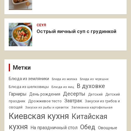
СЕУЛ
Острый яичный суп с грудинкой
Метки
Блюда из земляники
Блюда из молока
Блюда из черешни
В духовке
Блюда из шелковицы
Блюда из яиц
Десерты
Гарниры
День рождения
Детский
Детский
Завтрак
Дрожжевое тесто
праздник
Закуски из грибов и
овощей
Запеканка картофельная
Закуски из рыбы и креветок
Киевская кухня
Китайская
кухня
Обед
На праздничный стол
Овощные