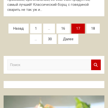
самый лучший! Классический борщ с говядиной
сварить не так уж и…
Пагинация
Назад
1
…
16
17
18
записей
…
30
Далее
П
о
и
с
к