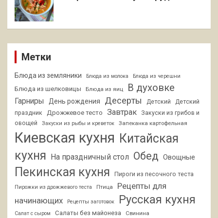
Метки
Блюда из земляники
Блюда из молока
Блюда из черешни
В духовке
Блюда из шелковицы
Блюда из яиц
Десерты
Гарниры
День рождения
Детский
Детский
Завтрак
Дрожжевое тесто
праздник
Закуски из грибов и
овощей
Запеканка картофельная
Закуски из рыбы и креветок
Киевская кухня
Китайская
кухня
Обед
На праздничный стол
Овощные
Пекинская кухня
Пироги из песочного теста
Рецепты для
Птица
Пирожки из дрожжевого теста
Русская кухня
начинающих
Рецепты заготовок
Салаты без майонеза
Свинина
Салат с сыром