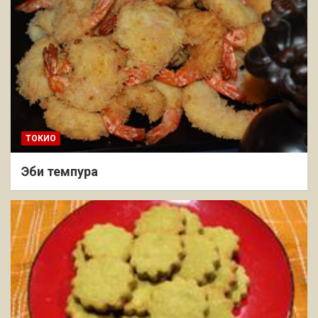
ТОКИО
Эби темпура