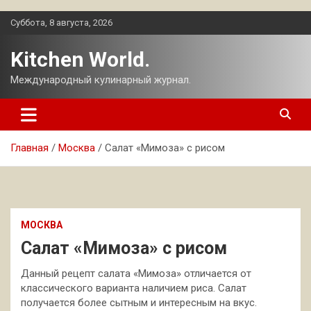
Перейти
Суббота, 8 августа, 2026
к
содержимому
Kitchen World.
Международный кулинарный журнал.
Главная
Москва
Салат «Мимоза» с рисом
МОСКВА
Салат «Мимоза» с рисом
Данный рецепт салата «Мимоза» отличается от
классического варианта наличием риса. Салат
получается более сытным и интересным на вкус.