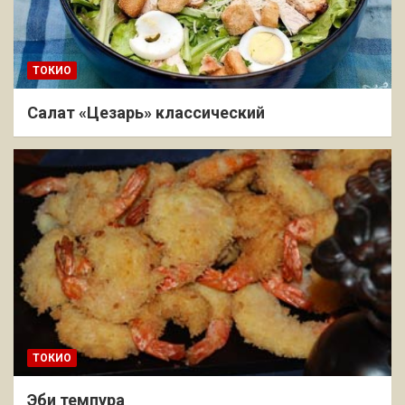
ТОКИО
Салат «Цезарь» классический
ТОКИО
Эби темпура