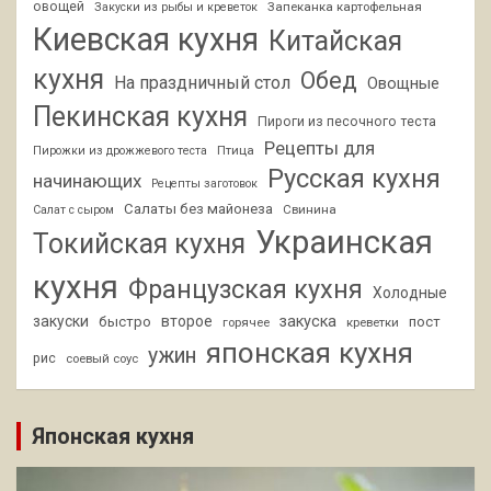
овощей
Запеканка картофельная
Закуски из рыбы и креветок
Киевская кухня
Китайская
кухня
Обед
На праздничный стол
Овощные
Пекинская кухня
Пироги из песочного теста
Рецепты для
Птица
Пирожки из дрожжевого теста
Русская кухня
начинающих
Рецепты заготовок
Салаты без майонеза
Свинина
Салат с сыром
Украинская
Токийская кухня
кухня
Французская кухня
Холодные
закуски
второе
закуска
быстро
пост
горячее
креветки
японская кухня
ужин
рис
соевый соус
Японская кухня