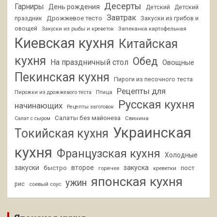
Десерты
Гарниры
День рождения
Детский
Детский
Завтрак
Дрожжевое тесто
праздник
Закуски из грибов и
овощей
Запеканка картофельная
Закуски из рыбы и креветок
Киевская кухня
Китайская
кухня
Обед
На праздничный стол
Овощные
Пекинская кухня
Пироги из песочного теста
Рецепты для
Птица
Пирожки из дрожжевого теста
Русская кухня
начинающих
Рецепты заготовок
Салаты без майонеза
Свинина
Салат с сыром
Украинская
Токийская кухня
кухня
Французская кухня
Холодные
закуски
второе
закуска
быстро
пост
горячее
креветки
японская кухня
ужин
рис
соевый соус