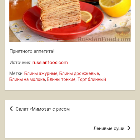
Приятного аппетита!
Источник:
russianfood.com
Метки:
Блины ажурные
,
Блины дрожжевые
,
Блины на молоке
,
Блины тонкие
,
Торт блинный
Навигация
Салат «Мимоза» с рисом
по
записям
Ленивые суши