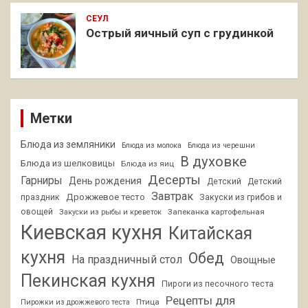
СЕУЛ
Острый яичный суп с грудинкой
Метки
Блюда из земляники
Блюда из молока
Блюда из черешни
В духовке
Блюда из шелковицы
Блюда из яиц
Десерты
Гарниры
День рождения
Детский
Детский
Завтрак
Дрожжевое тесто
праздник
Закуски из грибов и
овощей
Запеканка картофельная
Закуски из рыбы и креветок
Киевская кухня
Китайская
кухня
Обед
На праздничный стол
Овощные
Пекинская кухня
Пироги из песочного теста
Рецепты для
Птица
Пирожки из дрожжевого теста