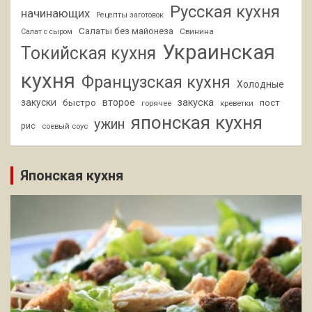
Русская кухня
начинающих
Рецепты заготовок
Салаты без майонеза
Свинина
Салат с сыром
Украинская
Токийская кухня
кухня
Французская кухня
Холодные
закуски
второе
закуска
быстро
пост
горячее
креветки
японская кухня
ужин
рис
соевый соус
Японская кухня