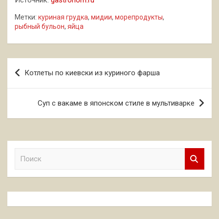
Источник:
gastronom.ru
Метки:
куриная грудка
,
мидии
,
морепродукты
,
рыбный бульон
,
яйца
Навигация
Котлеты по киевски из куриного фарша
по
записям
Суп с вакаме в японском стиле в мультиварке
П
о
и
с
к