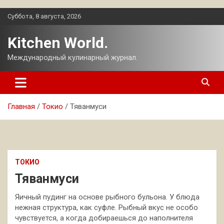
Перейти
Суббота, 8 августа, 2026
к
содержимому
Kitchen World.
Международный кулинарный журнал.
Главная
Токио
Тяванмуси
ТОКИО
Тяванмуси
Яичный пудинг на основе рыбного бульона. У блюда
нежная структура, как суфле. Рыбный вкус не особо
чувствуется, а когда добираешься до наполнителя