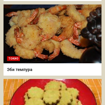
ТОКИО
Эби темпура