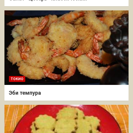
ТОКИО
Эби темпура