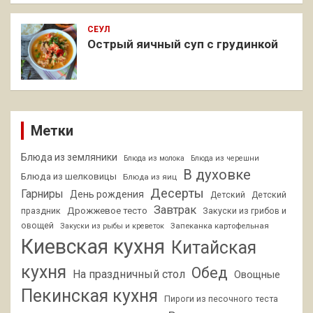
СЕУЛ
Острый яичный суп с грудинкой
Метки
Блюда из земляники
Блюда из молока
Блюда из черешни
В духовке
Блюда из шелковицы
Блюда из яиц
Десерты
Гарниры
День рождения
Детский
Детский
Завтрак
Дрожжевое тесто
праздник
Закуски из грибов и
овощей
Запеканка картофельная
Закуски из рыбы и креветок
Киевская кухня
Китайская
кухня
Обед
На праздничный стол
Овощные
Пекинская кухня
Пироги из песочного теста