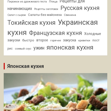
Рецепты для
Птица
Пирожки из дрожжевого теста
Русская кухня
начинающих
Рецепты заготовок
Салаты без майонеза
Свинина
Салат с сыром
Украинская
Токийская кухня
кухня
Французская кухня
Холодные
закуски
второе
закуска
быстро
пост
горячее
креветки
японская кухня
ужин
рис
соевый соус
Японская кухня