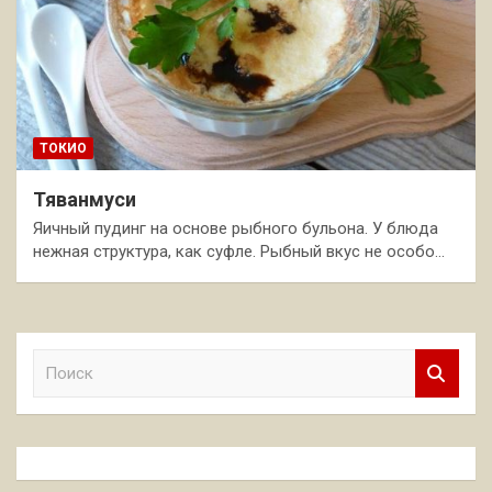
ТОКИО
Тяванмуси
Яичный пудинг на основе рыбного бульона. У блюда
нежная структура, как суфле. Рыбный вкус не особо…
П
о
и
с
к