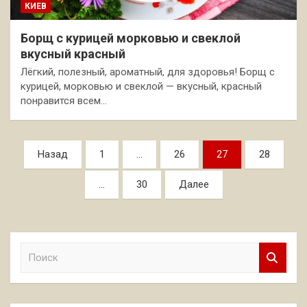
КИЕВ
Борщ с курицей морковью и свеклой
вкусный красный
Лёгкий, полезный, ароматный, для здоровья! Борщ с
курицей, морковью и свеклой — вкусный, красный
понравится всем…
Пагинация
Назад
1
…
26
27
28
записей
…
30
Далее
П
о
и
с