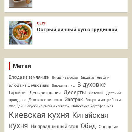
СЕУЛ
Острый яичный суп с грудинкой
Метки
Блюда из земляники
Блюда из молока
Блюда из черешни
В духовке
Блюда из шелковицы
Блюда из яиц
Десерты
Гарниры
День рождения
Детский
Детский
Завтрак
Дрожжевое тесто
праздник
Закуски из грибов и
овощей
Запеканка картофельная
Закуски из рыбы и креветок
Киевская кухня
Китайская
кухня
Обед
На праздничный стол
Овощные