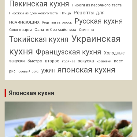
Пекинская кухня
Пироги из песочного теста
Рецепты для
Птица
Пирожки из дрожжевого теста
Русская кухня
начинающих
Рецепты заготовок
Салаты без майонеза
Свинина
Салат с сыром
Украинская
Токийская кухня
кухня
Французская кухня
Холодные
закуски
второе
закуска
быстро
пост
горячее
креветки
японская кухня
ужин
рис
соевый соус
Японская кухня