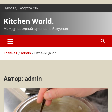
Перейти
Суббота, 8 августа, 2026
к
содержимому
Kitchen World.
Международный кулинарный журнал.
Главная
admin
Страница 27
Автор:
admin