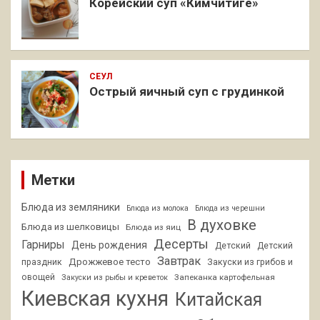
Корейский суп «Кимчитиге»
СЕУЛ
Острый яичный суп с грудинкой
Метки
Блюда из земляники
Блюда из молока
Блюда из черешни
В духовке
Блюда из шелковицы
Блюда из яиц
Десерты
Гарниры
День рождения
Детский
Детский
Завтрак
Дрожжевое тесто
праздник
Закуски из грибов и
овощей
Запеканка картофельная
Закуски из рыбы и креветок
Киевская кухня
Китайская