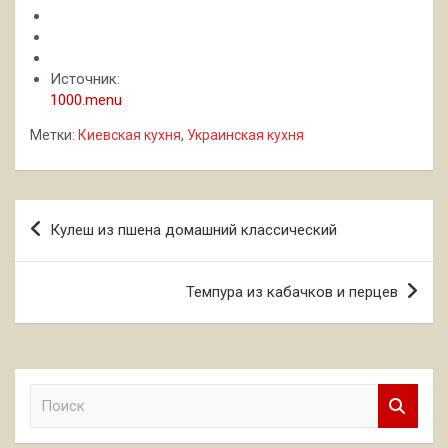
Источник:
1000.menu
Метки:
Киевская кухня
,
Украинская кухня
Навигация
Кулеш из пшена домашний классический
по
записям
Темпура из кабачков и перцев
П
о
и