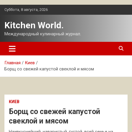
Перейти
Суббота, 8 августа, 2026
к
содержимому
Kitchen World.
Международный кулинарный журнал.
Главная
Киев
Борщ со свежей капустой свеклой и мясом
КИЕВ
Борщ со свежей капустой
свеклой и мясом
Наивкуснейший, наваристый, густой, всей семье на