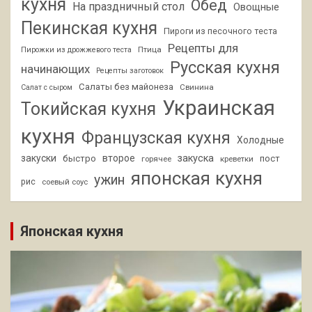
кухня
Обед
На праздничный стол
Овощные
Пекинская кухня
Пироги из песочного теста
Рецепты для
Птица
Пирожки из дрожжевого теста
Русская кухня
начинающих
Рецепты заготовок
Салаты без майонеза
Свинина
Салат с сыром
Украинская
Токийская кухня
кухня
Французская кухня
Холодные
закуски
второе
закуска
быстро
пост
горячее
креветки
японская кухня
ужин
рис
соевый соус
Японская кухня