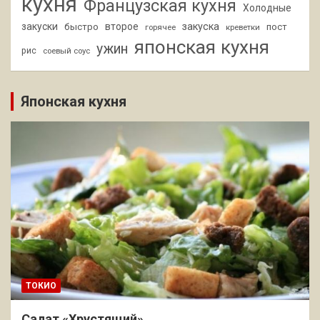
кухня
Французская кухня
Холодные
закуски
второе
закуска
быстро
пост
горячее
креветки
японская кухня
ужин
рис
соевый соус
Японская кухня
ТОКИО
Салат «Хрустящий»