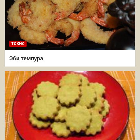
ТОКИО
Эби темпура