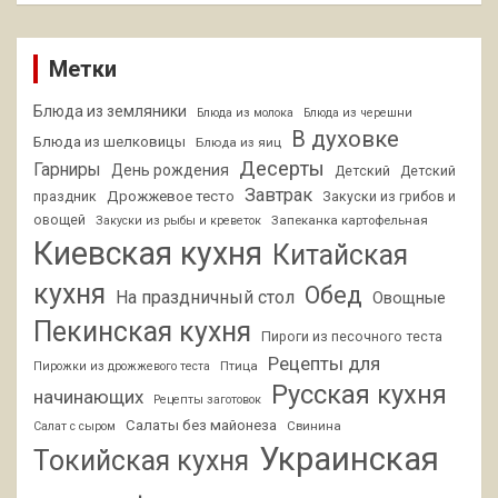
Метки
Блюда из земляники
Блюда из молока
Блюда из черешни
В духовке
Блюда из шелковицы
Блюда из яиц
Десерты
Гарниры
День рождения
Детский
Детский
Завтрак
Дрожжевое тесто
праздник
Закуски из грибов и
овощей
Запеканка картофельная
Закуски из рыбы и креветок
Киевская кухня
Китайская
кухня
Обед
На праздничный стол
Овощные
Пекинская кухня
Пироги из песочного теста
Рецепты для
Птица
Пирожки из дрожжевого теста
Русская кухня
начинающих
Рецепты заготовок
Салаты без майонеза
Свинина
Салат с сыром
Украинская
Токийская кухня