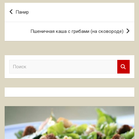
Навигация
Панир
по
записям
Пшеничная каша с грибами (на сковороде)
П
о
и
с
к