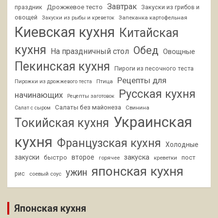
Завтрак
Дрожжевое тесто
праздник
Закуски из грибов и
овощей
Запеканка картофельная
Закуски из рыбы и креветок
Киевская кухня
Китайская
кухня
Обед
На праздничный стол
Овощные
Пекинская кухня
Пироги из песочного теста
Рецепты для
Птица
Пирожки из дрожжевого теста
Русская кухня
начинающих
Рецепты заготовок
Салаты без майонеза
Свинина
Салат с сыром
Украинская
Токийская кухня
кухня
Французская кухня
Холодные
закуски
второе
закуска
быстро
пост
горячее
креветки
японская кухня
ужин
рис
соевый соус
Японская кухня