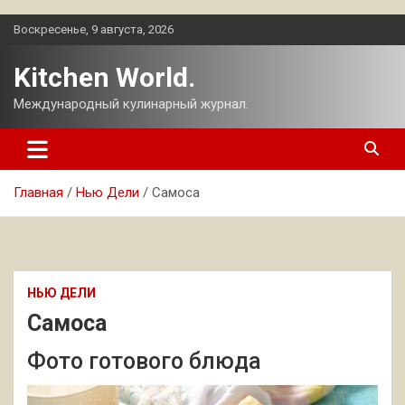
Перейти
Воскресенье, 9 августа, 2026
к
содержимому
Kitchen World.
Международный кулинарный журнал.
Главная
Нью Дели
Самоса
НЬЮ ДЕЛИ
Самоса
Фото готового блюда