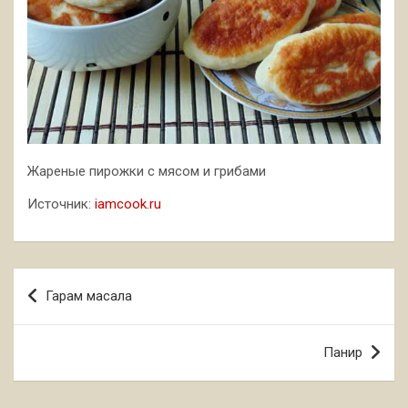
Жареные пирожки с мясом и грибами
Источник:
iamcook.ru
Навигация
Гарам масала
по
записям
Панир