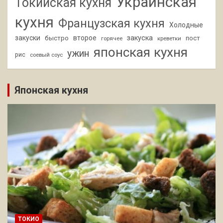
Украинская
Токийская кухня
кухня
Французская кухня
Холодные
закуски
второе
закуска
быстро
пост
горячее
креветки
японская кухня
ужин
рис
соевый соус
Японская кухня
ТОКИО