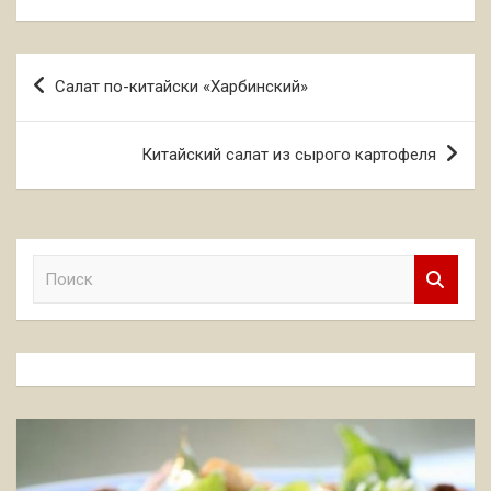
Навигация
Салат по-китайски «Харбинский»
по
записям
Китайский салат из сырого картофеля
П
о
и
с
к