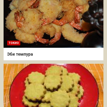
ТОКИО
Эби темпура