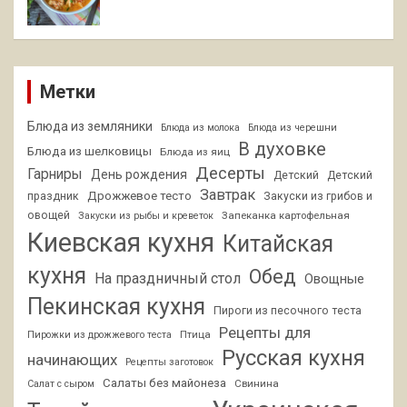
Метки
Блюда из земляники
Блюда из молока
Блюда из черешни
В духовке
Блюда из шелковицы
Блюда из яиц
Десерты
Гарниры
День рождения
Детский
Детский
Завтрак
Дрожжевое тесто
праздник
Закуски из грибов и
овощей
Запеканка картофельная
Закуски из рыбы и креветок
Киевская кухня
Китайская
кухня
Обед
На праздничный стол
Овощные
Пекинская кухня
Пироги из песочного теста
Рецепты для
Птица
Пирожки из дрожжевого теста
Русская кухня
начинающих
Рецепты заготовок
Салаты без майонеза
Свинина
Салат с сыром