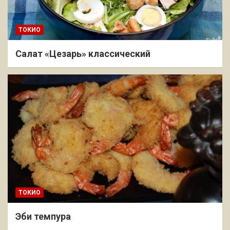
ТОКИО
Салат «Цезарь» классический
ТОКИО
Эби темпура