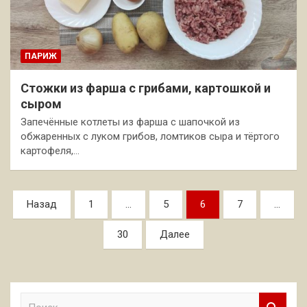
ПАРИЖ
Стожки из фарша с грибами, картошкой и
сыром
Запечённые котлеты из фарша с шапочкой из
обжаренных с луком грибов, ломтиков сыра и тёртого
картофеля,…
Пагинация
Назад
1
…
5
6
7
…
записей
30
Далее
П