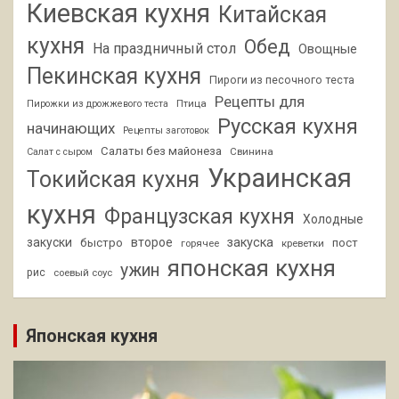
Киевская кухня
Китайская
кухня
Обед
На праздничный стол
Овощные
Пекинская кухня
Пироги из песочного теста
Рецепты для
Птица
Пирожки из дрожжевого теста
Русская кухня
начинающих
Рецепты заготовок
Салаты без майонеза
Свинина
Салат с сыром
Украинская
Токийская кухня
кухня
Французская кухня
Холодные
закуски
второе
закуска
быстро
пост
горячее
креветки
японская кухня
ужин
рис
соевый соус
Японская кухня