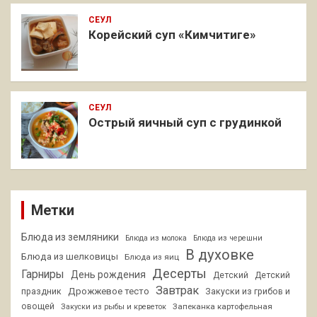
СЕУЛ
Корейский суп «Кимчитиге»
СЕУЛ
Острый яичный суп с грудинкой
Метки
Блюда из земляники
Блюда из молока
Блюда из черешни
В духовке
Блюда из шелковицы
Блюда из яиц
Десерты
Гарниры
День рождения
Детский
Детский
Завтрак
Дрожжевое тесто
праздник
Закуски из грибов и
овощей
Запеканка картофельная
Закуски из рыбы и креветок