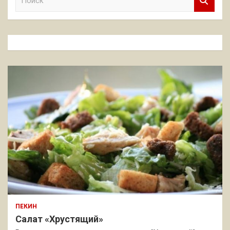
о
и
с
к
ПЕКИН
Салат «Хрустящий»