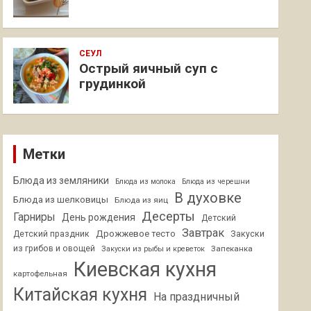
СЕУЛ
Острый яичный суп с
грудинкой
Метки
Блюда из земляники
Блюда из молока
Блюда из черешни
В духовке
Блюда из шелковицы
Блюда из яиц
Десерты
Гарниры
День рождения
Детский
Завтрак
Дрожжевое тесто
Детский праздник
Закуски
из грибов и овощей
Запеканка
Закуски из рыбы и креветок
Киевская кухня
картофельная
Китайская кухня
На праздничный