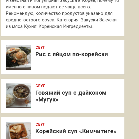
Известная и популярная закуска в Корее, почему то
именно с пивом подают её чаще всего.
Рекомендую, количество продуктов указано для
средне-острого соуса. Категория: Закуски Закуски
из мяса Кухня: Корейская Ингредиенты…
СЕУЛ
Рис с яйцом по-корейски
СЕУЛ
Говяжий суп с дайконом
«Мугук»
СЕУЛ
Корейский суп «Кимчитиге»