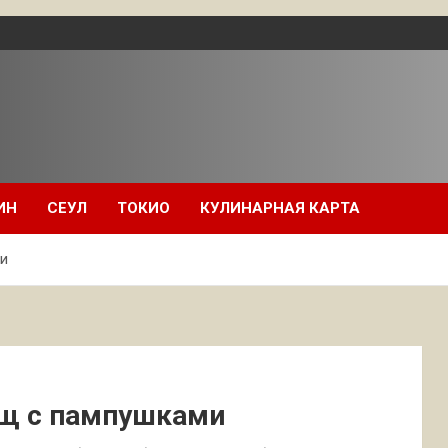
ИН
СЕУЛ
ТОКИО
КУЛИНАРНАЯ КАРТА
и
рщ с пампушками