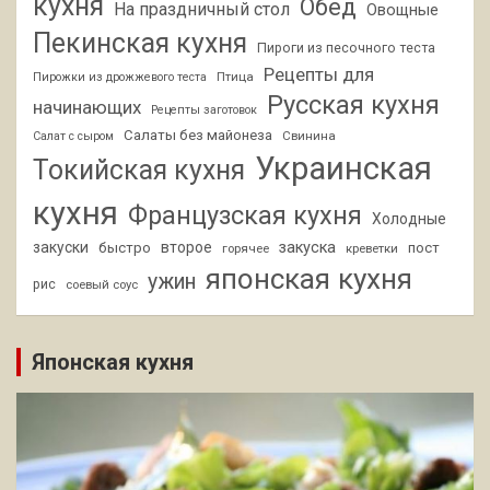
кухня
Обед
На праздничный стол
Овощные
Пекинская кухня
Пироги из песочного теста
Рецепты для
Птица
Пирожки из дрожжевого теста
Русская кухня
начинающих
Рецепты заготовок
Салаты без майонеза
Свинина
Салат с сыром
Украинская
Токийская кухня
кухня
Французская кухня
Холодные
закуски
второе
закуска
быстро
пост
горячее
креветки
японская кухня
ужин
рис
соевый соус
Японская кухня