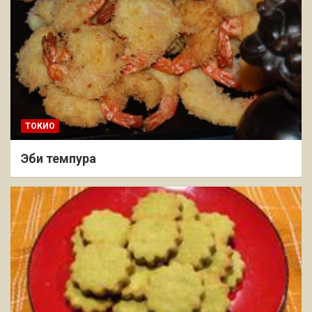
ТОКИО
Эби темпура