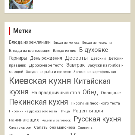
Метки
Блюда из земляники
Блюда из молока
Блюда из черешни
В духовке
Блюда из шелковицы
Блюда из яиц
Десерты
Гарниры
День рождения
Детский
Детский
Завтрак
Дрожжевое тесто
праздник
Закуски из грибов и
овощей
Запеканка картофельная
Закуски из рыбы и креветок
Киевская кухня
Китайская
кухня
Обед
На праздничный стол
Овощные
Пекинская кухня
Пироги из песочного теста
Рецепты для
Птица
Пирожки из дрожжевого теста
Русская кухня
начинающих
Рецепты заготовок
Салаты без майонеза
Свинина
Салат с сыром