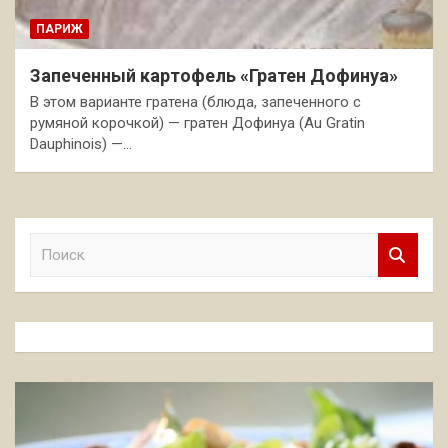
ПАРИЖ
Запеченный картофель «Гратен Дофинуа»
В этом варианте гратена (блюда, запеченного с
румяной корочкой) — гратен Дофинуа (Au Gratin
Dauphinois) —…
П
о
и
с
к