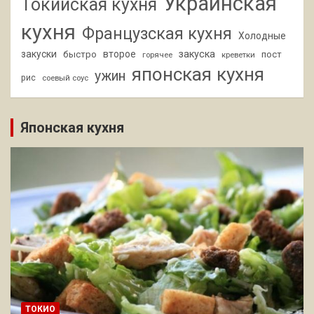
Украинская
Токийская кухня
кухня
Французская кухня
Холодные
закуски
второе
закуска
быстро
пост
горячее
креветки
японская кухня
ужин
рис
соевый соус
Японская кухня
ТОКИО