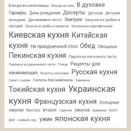
В духовке
Блюда из шелковицы
Блюда из яиц
Десерты
Гарниры
День рождения
Детский
Детский
Завтрак
Дрожжевое тесто
праздник
Закуски из грибов и
овощей
Запеканка картофельная
Закуски из рыбы и креветок
Киевская кухня
Китайская
кухня
Обед
На праздничный стол
Овощные
Пекинская кухня
Пироги из песочного теста
Рецепты для
Птица
Пирожки из дрожжевого теста
Русская кухня
начинающих
Рецепты заготовок
Салаты без майонеза
Свинина
Салат с сыром
Украинская
Токийская кухня
кухня
Французская кухня
Холодные
закуски
второе
закуска
быстро
пост
горячее
креветки
японская кухня
ужин
рис
соевый соус