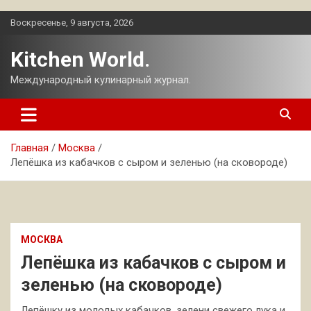
Перейти
Воскресенье, 9 августа, 2026
к
содержимому
Kitchen World.
Международный кулинарный журнал.
Главная
Москва
Лепёшка из кабачков с сыром и зеленью (на сковороде)
МОСКВА
Лепёшка из кабачков с сыром и
зеленью (на сковороде)
Лепёшку из молодых кабачков, зелени свежего лука и