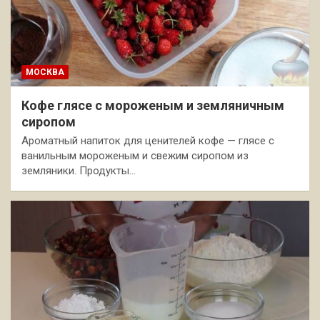
МОСКВА
Кофе глясе с мороженым и земляничным
сиропом
Ароматный напиток для ценителей кофе — глясе с
ванильным мороженым и свежим сиропом из
земляники. Продукты…