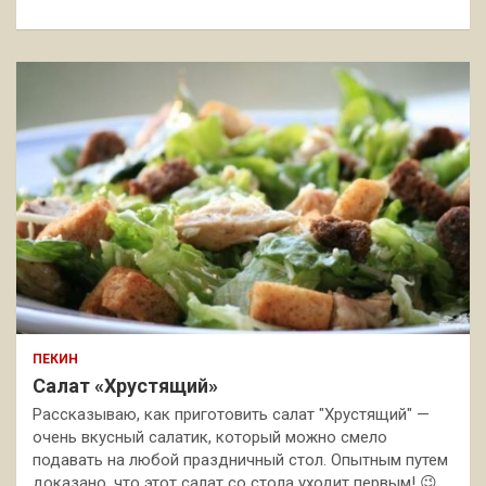
к
ПЕКИН
Салат «Хрустящий»
Рассказываю, как приготовить салат "Хрустящий" —
очень вкусный салатик, который можно смело
подавать на любой праздничный стол. Опытным путем
доказано, что этот салат со стола уходит первым! 😉