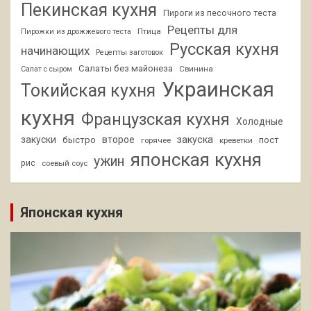
Пекинская кухня
Пироги из песочного теста
Рецепты для
Птица
Пирожки из дрожжевого теста
Русская кухня
начинающих
Рецепты заготовок
Салаты без майонеза
Свинина
Салат с сыром
Украинская
Токийская кухня
кухня
Французская кухня
Холодные
закуски
второе
закуска
быстро
пост
горячее
креветки
японская кухня
ужин
рис
соевый соус
Японская кухня