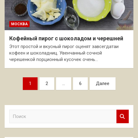
МОСКВА
Кофейный пирог с шоколадом и черешней
Этот простой и вкусный пирог оценят завсегдатаи
кофеен и шоколадниц. Увенчанный сочной
черешенкой порционный кусочек очень…
Пагинация
1
2
…
6
Далее
записей
П
о
и
с