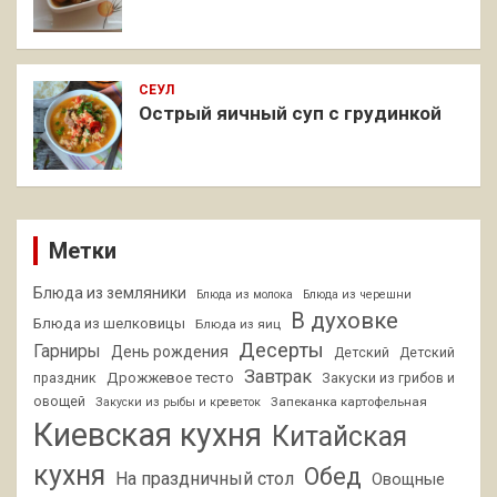
СЕУЛ
Острый яичный суп с грудинкой
Метки
Блюда из земляники
Блюда из молока
Блюда из черешни
В духовке
Блюда из шелковицы
Блюда из яиц
Десерты
Гарниры
День рождения
Детский
Детский
Завтрак
Дрожжевое тесто
праздник
Закуски из грибов и
овощей
Запеканка картофельная
Закуски из рыбы и креветок
Киевская кухня
Китайская
кухня
Обед
На праздничный стол
Овощные