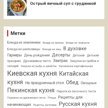
Острый яичный суп с грудинкой
Метки
Блюда из земляники
Блюда из молока
Блюда из черешни
В духовке
Блюда из шелковицы
Блюда из яиц
Десерты
Гарниры
День рождения
Детский
Детский
Завтрак
Дрожжевое тесто
праздник
Закуски из грибов и
овощей
Запеканка картофельная
Закуски из рыбы и креветок
Киевская кухня
Китайская
кухня
Обед
На праздничный стол
Овощные
Пекинская кухня
Пироги из песочного теста
Рецепты для
Птица
Пирожки из дрожжевого теста
Русская кухня
начинающих
Рецепты заготовок