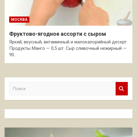
МОСКВА
Фруктово-ягодное ассорти с сыром
Яркий, вкусный, витаминный и малокалорийный десерт.
Продукты Манго — 0,5 шт. Сыр сливочный нежирный —
90…
П
о
и
с
к