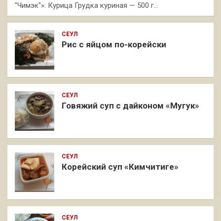
"Чимэк"»: Курица Грудка куриная — 500 г…
СЕУЛ
Рис с яйцом по-корейски
СЕУЛ
Говяжий суп с дайконом «Мугук»
СЕУЛ
Корейский суп «Кимчитиге»
СЕУЛ