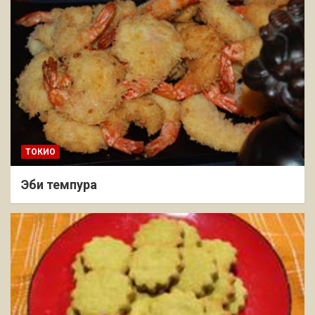
ТОКИО
Эби темпура