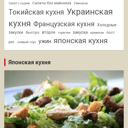
Салаты без майонеза
Свинина
Салат с сыром
Украинская
Токийская кухня
кухня
Французская кухня
Холодные
закуски
второе
закуска
быстро
пост
горячее
креветки
японская кухня
ужин
рис
соевый соус
Японская кухня