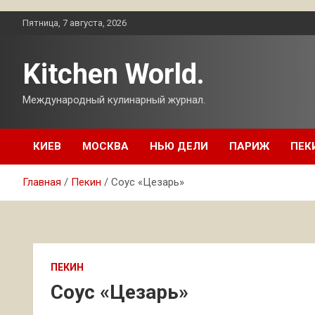
Перейти
Пятница, 7 августа, 2026
к
содержимому
Kitchen World.
Международный кулинарный журнал.
КИЕВ
МОСКВА
НЬЮ ДЕЛИ
ПАРИЖ
ПЕК
Главная
Пекин
Соус «Цезарь»
ПЕКИН
Соус «Цезарь»