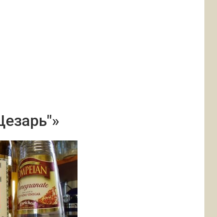
Цезарь"»