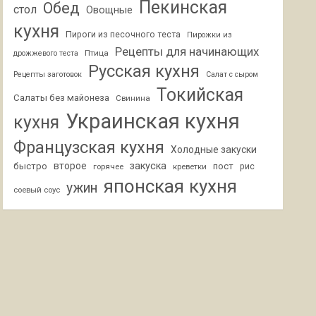
Пекинская
Обед
стол
Овощные
кухня
Пироги из песочного теста
Пирожки из
Рецепты для начинающих
Птица
дрожжевого теста
Русская кухня
Рецепты заготовок
Салат с сыром
Токийская
Салаты без майонеза
Свинина
Украинская кухня
кухня
Французская кухня
Холодные закуски
второе
закуска
быстро
пост
горячее
креветки
рис
японская кухня
ужин
соевый соус