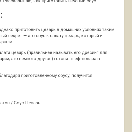
а. Рассказываю, как приготовить вкусный соус.
:
однако приготовить цезарь в домашних условиях таким
ный секрет — это соус к салату цезарь, который и
ярным.
салата цезарь (правильнее называть его дресинг для
нарии, это немного другое) готовят шеф-повара в
 благодаря приготовленному соусу, получится
латов / Соус Цезарь