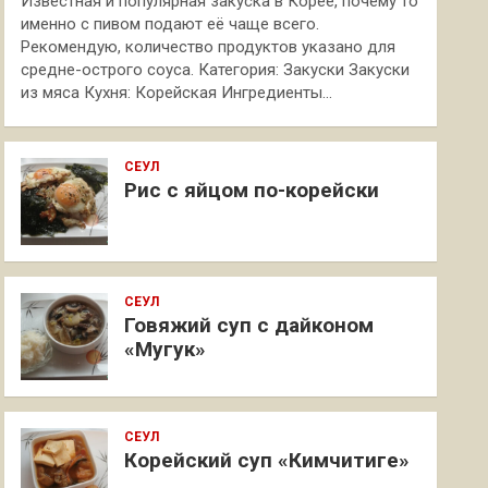
Известная и популярная закуска в Корее, почему то
именно с пивом подают её чаще всего.
Рекомендую, количество продуктов указано для
средне-острого соуса. Категория: Закуски Закуски
из мяса Кухня: Корейская Ингредиенты…
СЕУЛ
Рис с яйцом по-корейски
СЕУЛ
Говяжий суп с дайконом
«Мугук»
СЕУЛ
Корейский суп «Кимчитиге»