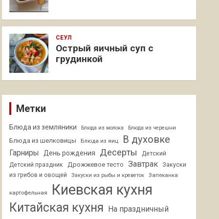
СЕУЛ
Острый яичный суп с
грудинкой
Метки
Блюда из земляники
Блюда из молока
Блюда из черешни
В духовке
Блюда из шелковицы
Блюда из яиц
Десерты
Гарниры
День рождения
Детский
Завтрак
Дрожжевое тесто
Детский праздник
Закуски
из грибов и овощей
Запеканка
Закуски из рыбы и креветок
Киевская кухня
картофельная
Китайская кухня
На праздничный