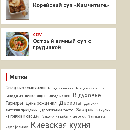
Корейский суп «Кимчитиге»
СЕУЛ
Острый яичный суп с
грудинкой
Метки
Блюда из земляники
Блюда из молока
Блюда из черешни
В духовке
Блюда из шелковицы
Блюда из яиц
Десерты
Гарниры
День рождения
Детский
Завтрак
Дрожжевое тесто
Детский праздник
Закуски
из грибов и овощей
Запеканка
Закуски из рыбы и креветок
Киевская кухня
картофельная