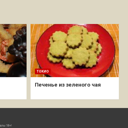
ТОКИО
Печенье из зеленого чая
алы 18+!