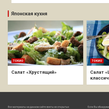
Японская кухня
ТОКИО
ТОКИО
Салат «Хрустящий»
Салат «
классич
Все материалы на данном сайте взяты из открытых
Если Вы обнаружи