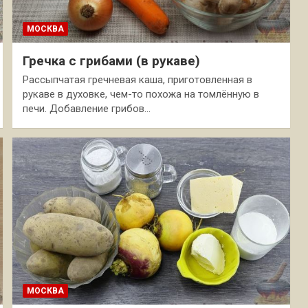
МОСКВА
Гречка с грибами (в рукаве)
Рассыпчатая гречневая каша, приготовленная в
рукаве в духовке, чем-то похожа на томлённую в
печи. Добавление грибов…
МОСКВА