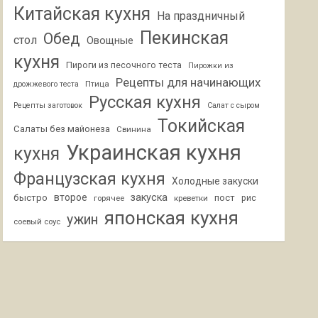
Китайская кухня
На праздничный
Пекинская
Обед
стол
Овощные
кухня
Пироги из песочного теста
Пирожки из
Рецепты для начинающих
Птица
дрожжевого теста
Русская кухня
Рецепты заготовок
Салат с сыром
Токийская
Салаты без майонеза
Свинина
Украинская кухня
кухня
Французская кухня
Холодные закуски
второе
закуска
быстро
пост
горячее
креветки
рис
японская кухня
ужин
соевый соус