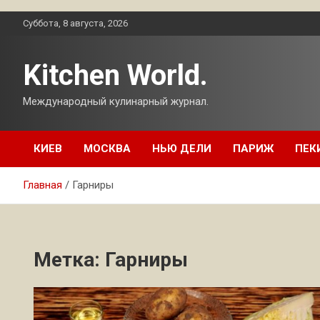
Перейти
Суббота, 8 августа, 2026
к
содержимому
Kitchen World.
Международный кулинарный журнал.
КИЕВ
МОСКВА
НЬЮ ДЕЛИ
ПАРИЖ
ПЕК
Главная
Гарниры
Метка:
Гарниры