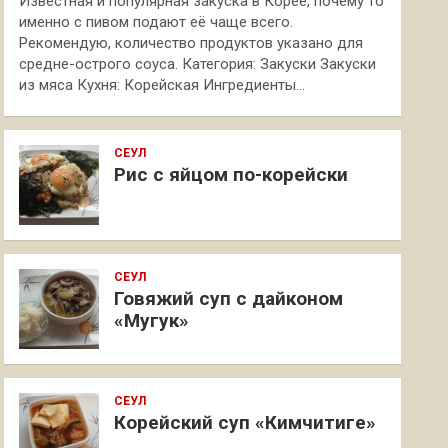
Известная и популярная закуска в Корее, почему то
именно с пивом подают её чаще всего.
Рекомендую, количество продуктов указано для
средне-острого соуса. Категория: Закуски Закуски
из мяса Кухня: Корейская Ингредиенты…
СЕУЛ
Рис с яйцом по-корейски
СЕУЛ
Говяжий суп с дайконом
«Мугук»
СЕУЛ
Корейский суп «Кимчитиге»