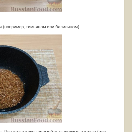
 (например, тимьяном или базиликом).
 Для этого крупу промойте, выложите в казан (или