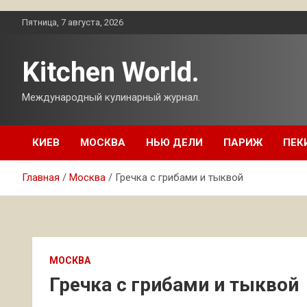
Перейти
Пятница, 7 августа, 2026
к
содержимому
Kitchen World.
Международный кулинарный журнал.
КИЕВ
МОСКВА
НЬЮ ДЕЛИ
ПАРИЖ
ПЕК
Главная
Москва
Гречка с грибами и тыквой
МОСКВА
Гречка с грибами и тыквой