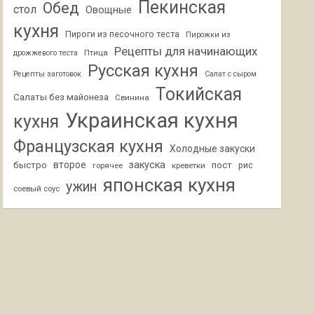
Пекинская
Обед
стол
Овощные
кухня
Пироги из песочного теста
Пирожки из
Рецепты для начинающих
Птица
дрожжевого теста
Русская кухня
Рецепты заготовок
Салат с сыром
Токийская
Салаты без майонеза
Свинина
Украинская кухня
кухня
Французская кухня
Холодные закуски
второе
закуска
быстро
пост
горячее
креветки
рис
японская кухня
ужин
соевый соус