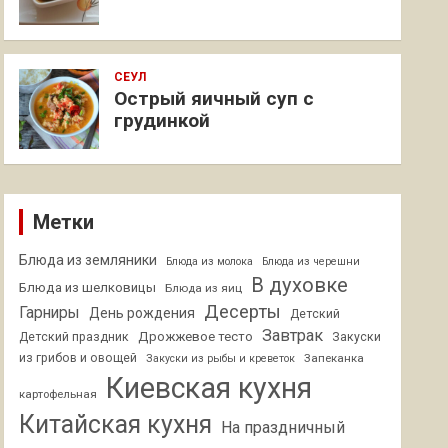
СЕУЛ
Острый яичный суп с
грудинкой
Метки
Блюда из земляники
Блюда из молока
Блюда из черешни
В духовке
Блюда из шелковицы
Блюда из яиц
Десерты
Гарниры
День рождения
Детский
Завтрак
Дрожжевое тесто
Детский праздник
Закуски
из грибов и овощей
Запеканка
Закуски из рыбы и креветок
Киевская кухня
картофельная
Китайская кухня
На праздничный