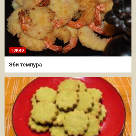
ТОКИО
Эби темпура