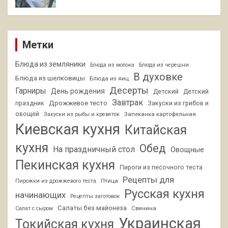
Метки
Блюда из земляники
Блюда из молока
Блюда из черешни
В духовке
Блюда из шелковицы
Блюда из яиц
Десерты
Гарниры
День рождения
Детский
Детский
Завтрак
Дрожжевое тесто
праздник
Закуски из грибов и
овощей
Запеканка картофельная
Закуски из рыбы и креветок
Киевская кухня
Китайская
кухня
Обед
На праздничный стол
Овощные
Пекинская кухня
Пироги из песочного теста
Рецепты для
Птица
Пирожки из дрожжевого теста
Русская кухня
начинающих
Рецепты заготовок
Салаты без майонеза
Свинина
Салат с сыром
Украинская
Токийская кухня