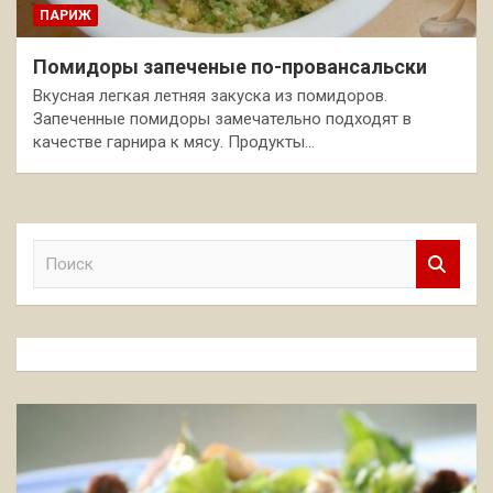
ПАРИЖ
Помидоры запеченые по-провансальски
Вкусная легкая летняя закуска из помидоров.
Запеченные помидоры замечательно подходят в
качестве гарнира к мясу. Продукты…
П
о
и
с
к