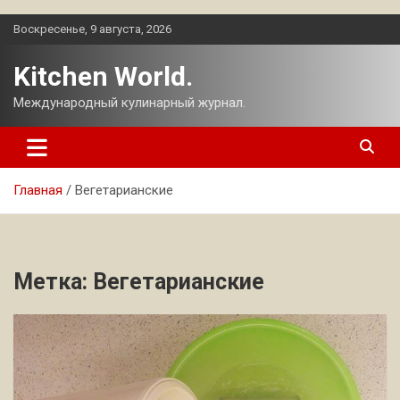
Перейти
Воскресенье, 9 августа, 2026
к
содержимому
Kitchen World.
Международный кулинарный журнал.
Главная
Вегетарианские
Метка:
Вегетарианские