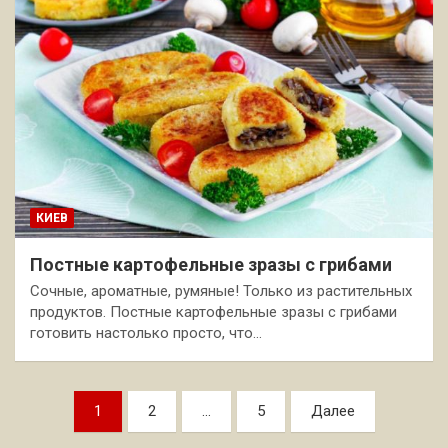
КИЕВ
Постные картофельные зразы с грибами
Сочные, ароматные, румяные! Только из растительных
продуктов. Постные картофельные зразы с грибами
готовить настолько просто, что…
Пагинация
1
2
…
5
Далее
записей