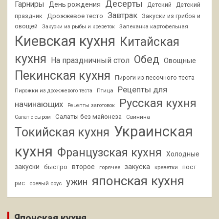
Десерты
Гарниры
День рождения
Детский
Детский
Завтрак
Дрожжевое тесто
праздник
Закуски из грибов и
овощей
Запеканка картофельная
Закуски из рыбы и креветок
Киевская кухня
Китайская
кухня
Обед
На праздничный стол
Овощные
Пекинская кухня
Пироги из песочного теста
Рецепты для
Птица
Пирожки из дрожжевого теста
Русская кухня
начинающих
Рецепты заготовок
Салаты без майонеза
Свинина
Салат с сыром
Украинская
Токийская кухня
кухня
Французская кухня
Холодные
закуски
второе
закуска
быстро
пост
горячее
креветки
японская кухня
ужин
рис
соевый соус
Японская кухня