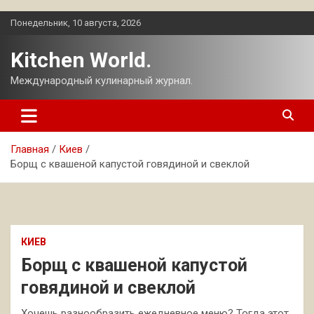
Перейти
Понедельник, 10 августа, 2026
к
содержимому
Kitchen World.
Международный кулинарный журнал.
Главная
Киев
Борщ с квашеной капустой говядиной и свеклой
КИЕВ
Борщ с квашеной капустой
говядиной и свеклой
Хочешь разнообразить ежедневное меню? Тогда этот