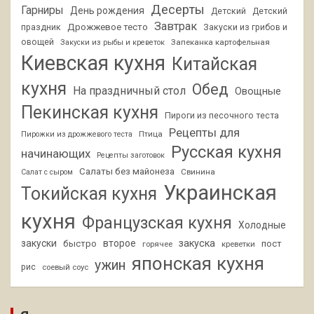
Десерты
Гарниры
День рождения
Детский
Детский
Завтрак
Дрожжевое тесто
праздник
Закуски из грибов и
овощей
Запеканка картофельная
Закуски из рыбы и креветок
Киевская кухня
Китайская
кухня
Обед
На праздничный стол
Овощные
Пекинская кухня
Пироги из песочного теста
Рецепты для
Птица
Пирожки из дрожжевого теста
Русская кухня
начинающих
Рецепты заготовок
Салаты без майонеза
Свинина
Салат с сыром
Украинская
Токийская кухня
кухня
Французская кухня
Холодные
закуски
второе
закуска
быстро
пост
горячее
креветки
японская кухня
ужин
рис
соевый соус