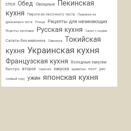
Пекинская
Обед
стол
Овощные
кухня
Пироги из песочного теста
Пирожки из
Рецепты для начинающих
Птица
дрожжевого теста
Русская кухня
Рецепты заготовок
Салат с сыром
Токийская
Салаты без майонеза
Свинина
Украинская кухня
кухня
Французская кухня
Холодные закуски
второе
закуска
быстро
пост
горячее
креветки
рис
японская кухня
ужин
соевый соус