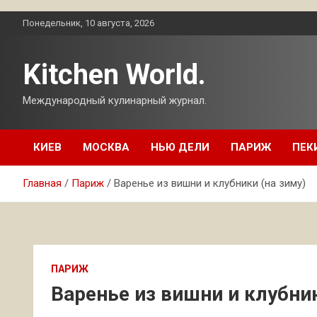
Перейти
Понедельник, 10 августа, 2026
к
содержимому
Kitchen World.
Международный кулинарный журнал.
КИЕВ
МОСКВА
НЬЮ ДЕЛИ
ПАРИЖ
ПЕК
Главная
Париж
Варенье из вишни и клубники (на зиму)
ПАРИЖ
Варенье из вишни и клубник