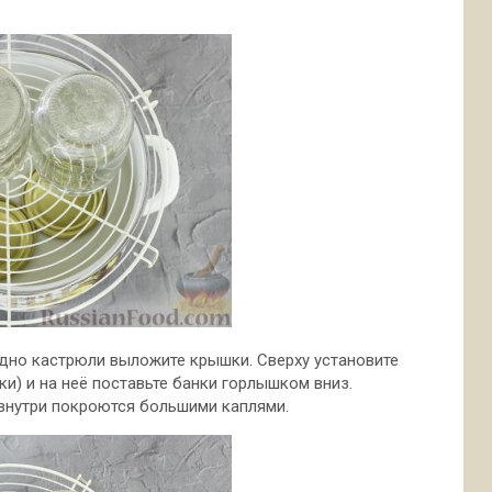
 дно кастрюли выложите крышки. Сверху установите
и) и на неё поставьте банки горлышком вниз.
и внутри покроются большими каплями.