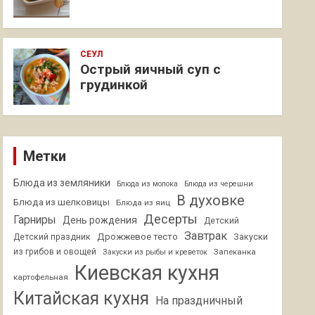
СЕУЛ
Острый яичный суп с
грудинкой
Метки
Блюда из земляники
Блюда из молока
Блюда из черешни
В духовке
Блюда из шелковицы
Блюда из яиц
Десерты
Гарниры
День рождения
Детский
Завтрак
Дрожжевое тесто
Детский праздник
Закуски
из грибов и овощей
Запеканка
Закуски из рыбы и креветок
Киевская кухня
картофельная
Китайская кухня
На праздничный