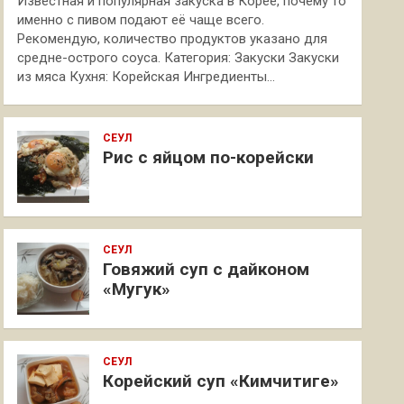
Известная и популярная закуска в Корее, почему то
именно с пивом подают её чаще всего.
Рекомендую, количество продуктов указано для
средне-острого соуса. Категория: Закуски Закуски
из мяса Кухня: Корейская Ингредиенты…
СЕУЛ
Рис с яйцом по-корейски
СЕУЛ
Говяжий суп с дайконом
«Мугук»
СЕУЛ
Корейский суп «Кимчитиге»